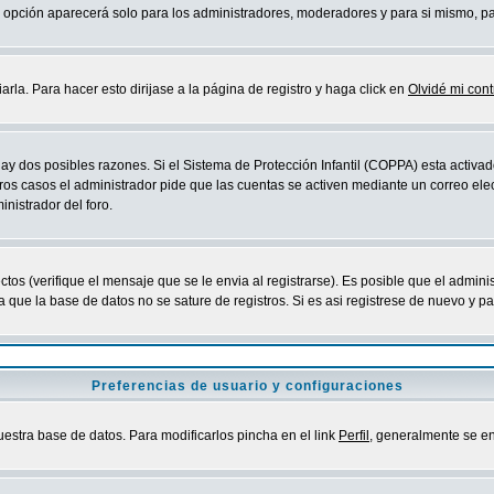
sta opción aparecerá solo para los administradores, moderadores y para si mismo, p
la. Para hacer esto dirijase a la página de registro y haga click en
Olvidé mi con
ay dos posibles razones. Si el Sistema de Protección Infantil (COPPA) esta activad
ros casos el administrador pide que las cuentas se activen mediante un correo elec
nistrador del foro.
os (verifique el mensaje que se le envia al registrarse). Es posible que el admini
que la base de datos no se sature de registros. Si es asi registrese de nuevo y part
Preferencias de usuario y configuraciones
uestra base de datos. Para modificarlos pincha en el link
Perfil
, generalmente se en