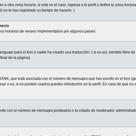
a otra zona horaria, si este es el caso, ingresa a tu perfil y define tu zona horari
 no te has registrado es tiempo de hacerlo :)
rrecto
 los horarios de verano implementados por algunos paises.
nguaje para el foro o nadie ha creado una traducción :( si es asi, sientete libre d
final de la página)
RANK, que está asociada con el número de mensajes que has escrito en el foro (g
ar o no, si es posible usarlos puedes introducirlo en tu perfil. En caso de que no 
nte con el número de mensajes posteados o tu estado de moderador, administrado