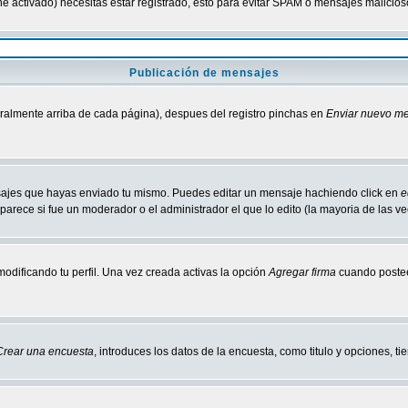
tiene activado) necesitas estar registrado, esto para evitar SPAM o mensajes malici
Publicación de mensajes
neralmente arriba de cada página), despues del registro pinchas en
Enviar nuevo m
ensajes que hayas enviado tu mismo. Puedes editar un mensaje hachiendo click en
e
parece si fue un moderador o el administrador el que lo edito (la mayoria de las v
odificando tu perfil. Una vez creada activas la opción
Agregar firma
cuando postee
Crear una encuesta
, introduces los datos de la encuesta, como titulo y opciones, tie