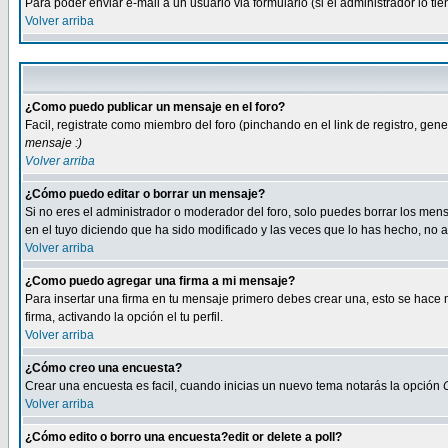
Para poder enviar e-mail a un usuario via formulario (si el administrador lo 
Volver arriba
¿Como puedo publicar un mensaje en el foro?
Facil, registrate como miembro del foro (pinchando en el link de registro, ge
mensaje :)
Volver arriba
¿Cómo puedo editar o borrar un mensaje?
Si no eres el administrador o moderador del foro, solo puedes borrar los m
en el tuyo diciendo que ha sido modificado y las veces que lo has hecho, no a
Volver arriba
¿Como puedo agregar una firma a mi mensaje?
Para insertar una firma en tu mensaje primero debes crear una, esto se hace m
firma, activando la opción el tu perfil.
Volver arriba
¿Cómo creo una encuesta?
Crear una encuesta es facil, cuando inicias un nuevo tema notarás la opción
Volver arriba
¿Cómo edito o borro una encuesta?edit or delete a poll?