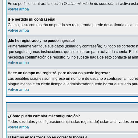
En su perfil, encontrará la opción
Ocultar mi estado de conexión
, si activa e
Volver arriba
¡He perdido mi contraseña!
Calma, si su contraseña no pueda ser recuperada puede desactivarla o cambiar
Volver arriba
¡Me he registrado y no puedo ingresar!
Primeramente verifique sus datos (usuario y contraseña). Si todo es correcto h
que seguir algunas instrucciones que se te darán para activar la cuenta. En ot
necesitan confirmación de registro. Si no sucede nada de esto contacte al admi
Volver arriba
Hace un tiempo me registré, pero ahora no puedo ingresar
Las posibles razones son: ingresó un nombre de usuario o contraseña incorrect
ningun mensaje en cierto tiempo el administrador puede borrar el usuario para 
Volver arriba
¿Cómo puedo cambiar mi configuración?
Todos sus datos y configuraciones (si estas registrado) están archivados en n
Volver arriba
El tiempo en los foros no es correcto (horas)!