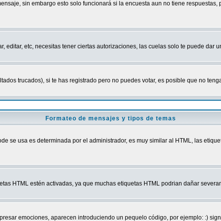
mensaje, sin embargo esto solo funcionará si la encuesta aun no tiene respuestas,
r, editar, etc, necesitas tener ciertas autorizaciones, las cuelas solo te puede dar
ados trucados), si te has registrado pero no puedes votar, es posible que no tenga
Formateo de mensajes y tipos de temas
 se usa es determinada por el administrador, es muy similar al HTML, las etiquet
quetas HTML estén activadas, ya que muchas etiquetas HTML podrian dañar severam
r emociones, aparecen introduciendo un pequelo código, por ejemplo: :) significa 