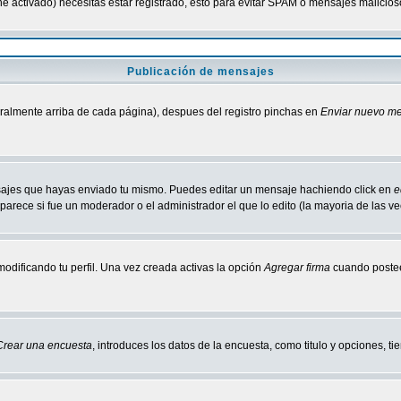
tiene activado) necesitas estar registrado, esto para evitar SPAM o mensajes malici
Publicación de mensajes
neralmente arriba de cada página), despues del registro pinchas en
Enviar nuevo m
ensajes que hayas enviado tu mismo. Puedes editar un mensaje hachiendo click en
e
parece si fue un moderador o el administrador el que lo edito (la mayoria de las v
odificando tu perfil. Una vez creada activas la opción
Agregar firma
cuando postee
Crear una encuesta
, introduces los datos de la encuesta, como titulo y opciones, tie