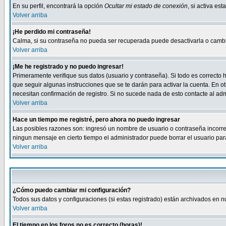
En su perfil, encontrará la opción
Ocultar mi estado de conexión
, si activa e
Volver arriba
¡He perdido mi contraseña!
Calma, si su contraseña no pueda ser recuperada puede desactivarla o cambiar
Volver arriba
¡Me he registrado y no puedo ingresar!
Primeramente verifique sus datos (usuario y contraseña). Si todo es correcto h
que seguir algunas instrucciones que se te darán para activar la cuenta. En ot
necesitan confirmación de registro. Si no sucede nada de esto contacte al admi
Volver arriba
Hace un tiempo me registré, pero ahora no puedo ingresar
Las posibles razones son: ingresó un nombre de usuario o contraseña incorrect
ningun mensaje en cierto tiempo el administrador puede borrar el usuario para 
Volver arriba
¿Cómo puedo cambiar mi configuración?
Todos sus datos y configuraciones (si estas registrado) están archivados en n
Volver arriba
El tiempo en los foros no es correcto (horas)!