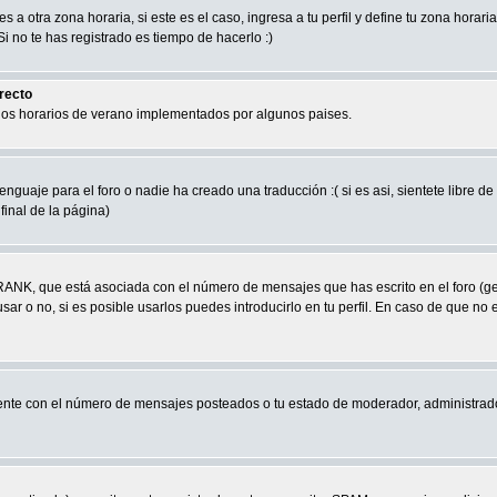
a otra zona horaria, si este es el caso, ingresa a tu perfil y define tu zona horari
 no te has registrado es tiempo de hacerlo :)
rrecto
 los horarios de verano implementados por algunos paises.
nguaje para el foro o nadie ha creado una traducción :( si es asi, sientete libre d
final de la página)
RANK, que está asociada con el número de mensajes que has escrito en el foro (g
ar o no, si es posible usarlos puedes introducirlo en tu perfil. En caso de que no 
nte con el número de mensajes posteados o tu estado de moderador, administrado