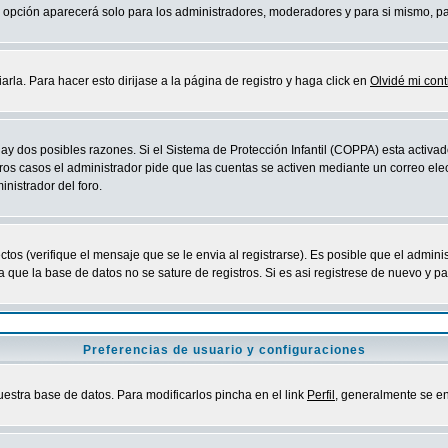
sta opción aparecerá solo para los administradores, moderadores y para si mismo, p
la. Para hacer esto dirijase a la página de registro y haga click en
Olvidé mi con
ay dos posibles razones. Si el Sistema de Protección Infantil (COPPA) esta activad
ros casos el administrador pide que las cuentas se activen mediante un correo elec
nistrador del foro.
os (verifique el mensaje que se le envia al registrarse). Es posible que el admini
que la base de datos no se sature de registros. Si es asi registrese de nuevo y part
Preferencias de usuario y configuraciones
uestra base de datos. Para modificarlos pincha en el link
Perfil
, generalmente se en