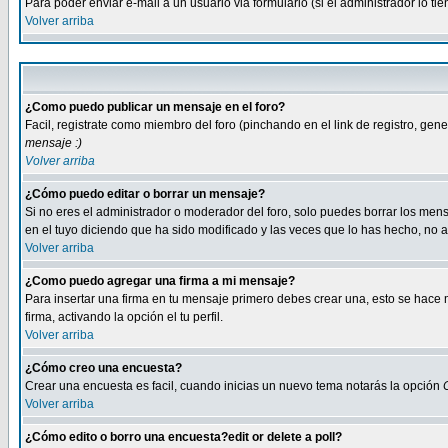
Para poder enviar e-mail a un usuario via formulario (si el administrador lo 
Volver arriba
¿Como puedo publicar un mensaje en el foro?
Facil, registrate como miembro del foro (pinchando en el link de registro, ge
mensaje :)
Volver arriba
¿Cómo puedo editar o borrar un mensaje?
Si no eres el administrador o moderador del foro, solo puedes borrar los m
en el tuyo diciendo que ha sido modificado y las veces que lo has hecho, no a
Volver arriba
¿Como puedo agregar una firma a mi mensaje?
Para insertar una firma en tu mensaje primero debes crear una, esto se hace m
firma, activando la opción el tu perfil.
Volver arriba
¿Cómo creo una encuesta?
Crear una encuesta es facil, cuando inicias un nuevo tema notarás la opción
Volver arriba
¿Cómo edito o borro una encuesta?edit or delete a poll?