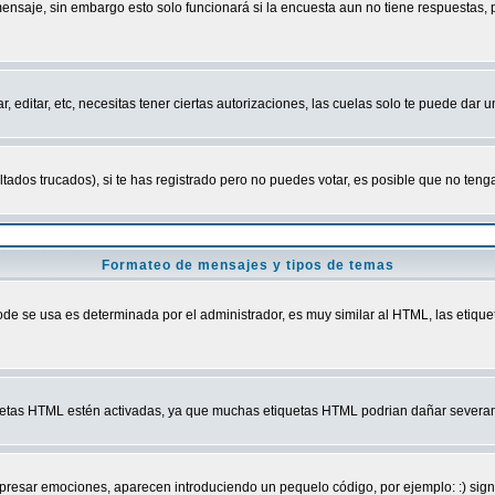
mensaje, sin embargo esto solo funcionará si la encuesta aun no tiene respuestas,
r, editar, etc, necesitas tener ciertas autorizaciones, las cuelas solo te puede dar
ados trucados), si te has registrado pero no puedes votar, es posible que no tenga
Formateo de mensajes y tipos de temas
 se usa es determinada por el administrador, es muy similar al HTML, las etiquet
quetas HTML estén activadas, ya que muchas etiquetas HTML podrian dañar severam
r emociones, aparecen introduciendo un pequelo código, por ejemplo: :) significa 