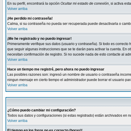
En su perfil, encontrará la opción
Ocultar mi estado de conexión
, si activa e
Volver arriba
¡He perdido mi contraseña!
Calma, si su contraseña no pueda ser recuperada puede desactivarla o cambiar
Volver arriba
¡Me he registrado y no puedo ingresar!
Primeramente verifique sus datos (usuario y contraseña). Si todo es correcto h
que seguir algunas instrucciones que se te darán para activar la cuenta. En ot
necesitan confirmación de registro. Si no sucede nada de esto contacte al admi
Volver arriba
Hace un tiempo me registré, pero ahora no puedo ingresar
Las posibles razones son: ingresó un nombre de usuario o contraseña incorrect
ningun mensaje en cierto tiempo el administrador puede borrar el usuario para 
Volver arriba
¿Cómo puedo cambiar mi configuración?
Todos sus datos y configuraciones (si estas registrado) están archivados en n
Volver arriba
El tiempo en los foros no es correcto (horas)!