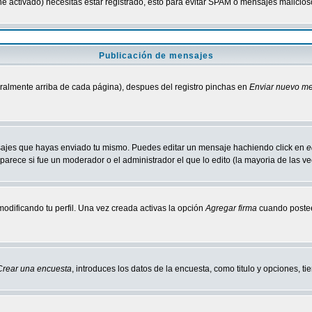
tiene activado) necesitas estar registrado, esto para evitar SPAM o mensajes malici
Publicación de mensajes
neralmente arriba de cada página), despues del registro pinchas en
Enviar nuevo m
ensajes que hayas enviado tu mismo. Puedes editar un mensaje hachiendo click en
e
parece si fue un moderador o el administrador el que lo edito (la mayoria de las v
odificando tu perfil. Una vez creada activas la opción
Agregar firma
cuando postee
Crear una encuesta
, introduces los datos de la encuesta, como titulo y opciones, tie