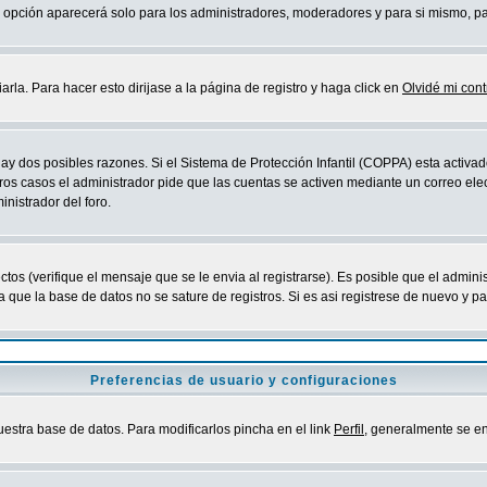
sta opción aparecerá solo para los administradores, moderadores y para si mismo, p
la. Para hacer esto dirijase a la página de registro y haga click en
Olvidé mi con
ay dos posibles razones. Si el Sistema de Protección Infantil (COPPA) esta activad
ros casos el administrador pide que las cuentas se activen mediante un correo elec
nistrador del foro.
os (verifique el mensaje que se le envia al registrarse). Es posible que el admini
que la base de datos no se sature de registros. Si es asi registrese de nuevo y part
Preferencias de usuario y configuraciones
uestra base de datos. Para modificarlos pincha en el link
Perfil
, generalmente se en