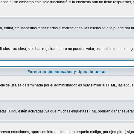
mensaje, sin embargo esto solo funcionará si la encuesta aun no tiene respuestas,
r, editar, etc, necesitas tener ciertas autorizaciones, las cuelas solo te puede dar
ados trucados), si te has registrado pero no puedes votar, es posible que no tenga
Formateo de mensajes y tipos de temas
 se usa es determinada por el administrador, es muy similar al HTML, las etiquet
quetas HTML estén activadas, ya que muchas etiquetas HTML podrian dañar severam
r emociones, aparecen introduciendo un pequelo código, por ejemplo: :) significa 