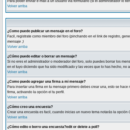
Para poder enviar e-mail a un usuario via formulario (si el administrador lo 
Volver arriba
¿Como puedo publicar un mensaje en el foro?
Facil, registrate como miembro del foro (pinchando en el link de registro, ge
mensaje :)
Volver arriba
¿Cómo puedo editar o borrar un mensaje?
Si no eres el administrador o moderador del foro, solo puedes borrar los m
en el tuyo diciendo que ha sido modificado y las veces que lo has hecho, no a
Volver arriba
¿Como puedo agregar una firma a mi mensaje?
Para insertar una firma en tu mensaje primero debes crear una, esto se hace m
firma, activando la opción el tu perfil.
Volver arriba
¿Cómo creo una encuesta?
Crear una encuesta es facil, cuando inicias un nuevo tema notarás la opción
Volver arriba
¿Cómo edito o borro una encuesta?edit or delete a poll?