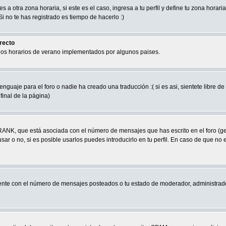
a otra zona horaria, si este es el caso, ingresa a tu perfil y define tu zona horari
 no te has registrado es tiempo de hacerlo :)
rrecto
 los horarios de verano implementados por algunos paises.
nguaje para el foro o nadie ha creado una traducción :( si es asi, sientete libre d
final de la página)
RANK, que está asociada con el número de mensajes que has escrito en el foro (g
ar o no, si es posible usarlos puedes introducirlo en tu perfil. En caso de que no 
nte con el número de mensajes posteados o tu estado de moderador, administrado