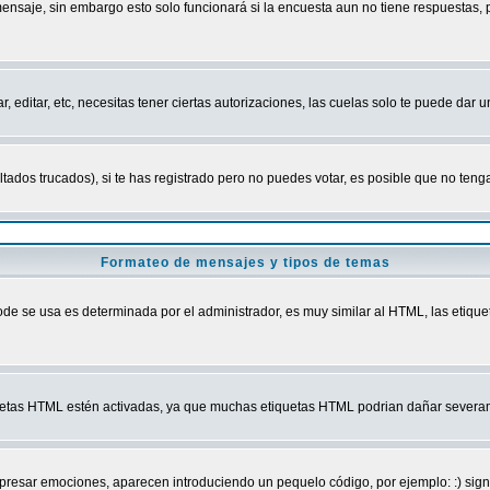
mensaje, sin embargo esto solo funcionará si la encuesta aun no tiene respuestas,
r, editar, etc, necesitas tener ciertas autorizaciones, las cuelas solo te puede dar
ados trucados), si te has registrado pero no puedes votar, es posible que no tenga
Formateo de mensajes y tipos de temas
 se usa es determinada por el administrador, es muy similar al HTML, las etiquet
quetas HTML estén activadas, ya que muchas etiquetas HTML podrian dañar severam
r emociones, aparecen introduciendo un pequelo código, por ejemplo: :) significa 