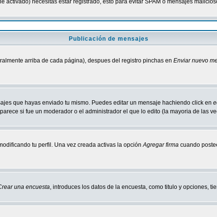
tiene activado) necesitas estar registrado, esto para evitar SPAM o mensajes malici
Publicación de mensajes
neralmente arriba de cada página), despues del registro pinchas en
Enviar nuevo m
ensajes que hayas enviado tu mismo. Puedes editar un mensaje hachiendo click en
e
parece si fue un moderador o el administrador el que lo edito (la mayoria de las v
odificando tu perfil. Una vez creada activas la opción
Agregar firma
cuando postee
Crear una encuesta
, introduces los datos de la encuesta, como titulo y opciones, tie