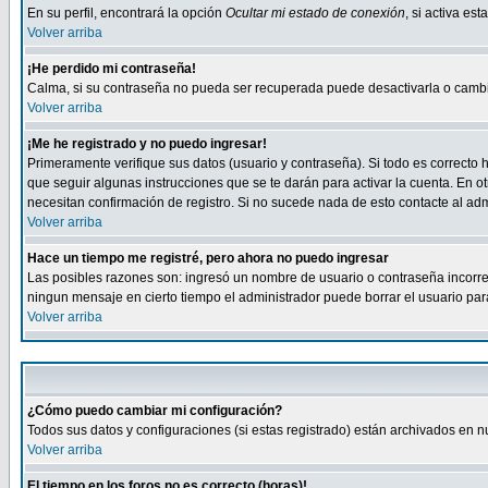
En su perfil, encontrará la opción
Ocultar mi estado de conexión
, si activa e
Volver arriba
¡He perdido mi contraseña!
Calma, si su contraseña no pueda ser recuperada puede desactivarla o cambiar
Volver arriba
¡Me he registrado y no puedo ingresar!
Primeramente verifique sus datos (usuario y contraseña). Si todo es correcto h
que seguir algunas instrucciones que se te darán para activar la cuenta. En ot
necesitan confirmación de registro. Si no sucede nada de esto contacte al admi
Volver arriba
Hace un tiempo me registré, pero ahora no puedo ingresar
Las posibles razones son: ingresó un nombre de usuario o contraseña incorrect
ningun mensaje en cierto tiempo el administrador puede borrar el usuario para 
Volver arriba
¿Cómo puedo cambiar mi configuración?
Todos sus datos y configuraciones (si estas registrado) están archivados en n
Volver arriba
El tiempo en los foros no es correcto (horas)!