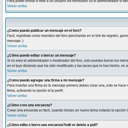
Para poder enviar e-mail a un usuario via formulario (si el administrador lo 
Volver arriba
¿Como puedo publicar un mensaje en el foro?
Facil, registrate como miembro del foro (pinchando en el link de registro, ge
mensaje :)
Volver arriba
¿Cómo puedo editar o borrar un mensaje?
Si no eres el administrador o moderador del foro, solo puedes borrar los m
en el tuyo diciendo que ha sido modificado y las veces que lo has hecho, no a
Volver arriba
¿Como puedo agregar una firma a mi mensaje?
Para insertar una firma en tu mensaje primero debes crear una, esto se hace m
firma, activando la opción el tu perfil.
Volver arriba
¿Cómo creo una encuesta?
Crear una encuesta es facil, cuando inicias un nuevo tema notarás la opción
Volver arriba
¿Cómo edito o borro una encuesta?edit or delete a poll?