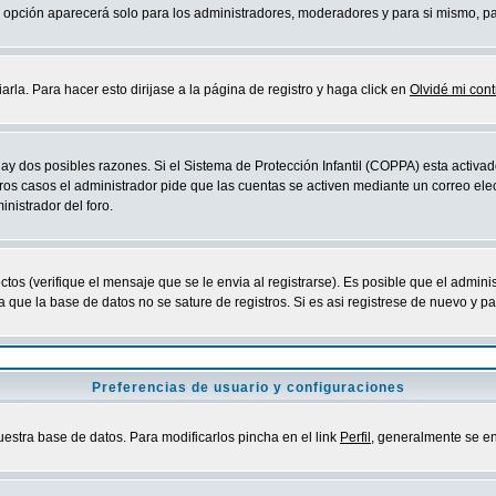
sta opción aparecerá solo para los administradores, moderadores y para si mismo, p
la. Para hacer esto dirijase a la página de registro y haga click en
Olvidé mi con
ay dos posibles razones. Si el Sistema de Protección Infantil (COPPA) esta activad
ros casos el administrador pide que las cuentas se activen mediante un correo elec
nistrador del foro.
os (verifique el mensaje que se le envia al registrarse). Es posible que el admini
que la base de datos no se sature de registros. Si es asi registrese de nuevo y part
Preferencias de usuario y configuraciones
uestra base de datos. Para modificarlos pincha en el link
Perfil
, generalmente se en