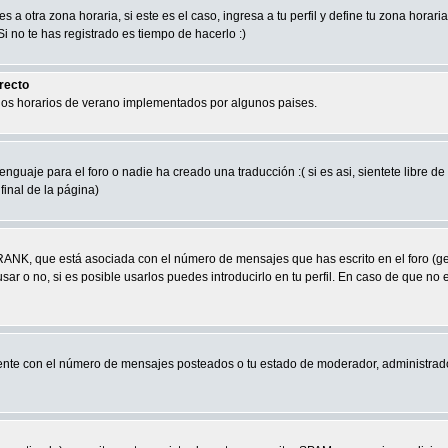
a otra zona horaria, si este es el caso, ingresa a tu perfil y define tu zona horari
 no te has registrado es tiempo de hacerlo :)
rrecto
 los horarios de verano implementados por algunos paises.
nguaje para el foro o nadie ha creado una traducción :( si es asi, sientete libre d
final de la página)
RANK, que está asociada con el número de mensajes que has escrito en el foro (g
ar o no, si es posible usarlos puedes introducirlo en tu perfil. En caso de que no 
nte con el número de mensajes posteados o tu estado de moderador, administrado