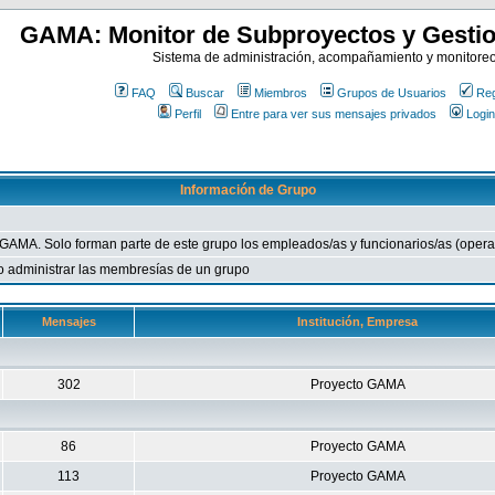
GAMA: Monitor de Subproyectos y Gestio
Sistema de administración, acompañamiento y monitore
FAQ
Buscar
Miembros
Grupos de Usuarios
Reg
Perfil
Entre para ver sus mensajes privados
Login
Información de Grupo
 GAMA. Solo forman parte de este grupo los empleados/as y funcionarios/as (operat
 o administrar las membresías de un grupo
Mensajes
Institución, Empresa
302
Proyecto GAMA
86
Proyecto GAMA
113
Proyecto GAMA