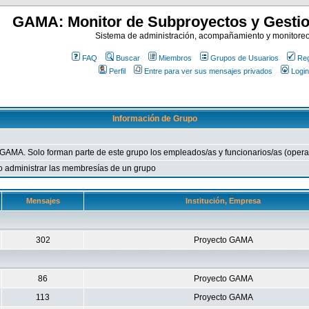
GAMA: Monitor de Subproyectos y Gestio
Sistema de administración, acompañamiento y monitore
FAQ
Buscar
Miembros
Grupos de Usuarios
Reg
Perfil
Entre para ver sus mensajes privados
Login
Información de Grupo
 GAMA. Solo forman parte de este grupo los empleados/as y funcionarios/as (operat
 o administrar las membresías de un grupo
Mensajes
Institución, Empresa
302
Proyecto GAMA
86
Proyecto GAMA
113
Proyecto GAMA