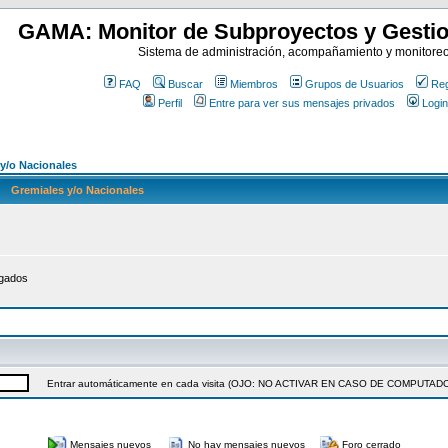
GAMA: Monitor de Subproyectos y Gestio
Sistema de administración, acompañamiento y monitore
FAQ
Buscar
Miembros
Grupos de Usuarios
Reg
Perfil
Entre para ver sus mensajes privados
Login
y/o Nacionales
Gremiales y/o Nacionales
egados
Entrar automáticamente en cada visita (OJO: NO ACTIVAR EN CASO DE COMPUT
Mensajes nuevos
No hay mensajes nuevos
Foro cerrado