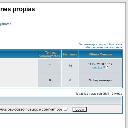
nes propias
o
istrarse
Ver mensajes desde última visita
Ver mensajes sin respuesta
Temas,
Mensajes
Ultimo Mensaje
Subproyectos
11 Dic 2008 06:12
7
78
medina
0
0
No hay mensajes
Todas las horas son GMT - 5 Horas
ADORAS DE ACCESO PUBLICO o COMPARTIDO)