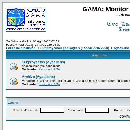
GAMA: Monitor 
Sistema
FAQ
Bu
Perfil
Su última visita fué: 08 Ago 2026 02:39
Fecha y hora actual: 08 Ago 2026 02:39
Foros de discusión
->
Subproyectos por Región (Fase3: 2006-2008)
->
Ayacucho
Ayacucho
Subproyectos (Ayacucho)
en ejecución y/o concluidos
Moderador:
Personal GAMA
Archivo (Ayacucho)
Expedientes archivados en calidad de antecedentes y/o por haber sido den
Moderador:
Personal GAMA
Login
Nombre de Usuario:
Contraseña:
Entrar autom
COMPA