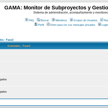
GAMA: Monitor de Subproyectos y Gestio
Sistema de administración, acompañamiento y monitore
FAQ
Buscar
Miembros
Grupos de Usuarios
Reg
Perfil
Entre para ver sus mensajes privados
Login
les - Fase2
Gremiales - Fase2
egados
egados