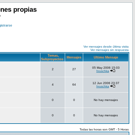
nes propias
o
istrarse
Ver mensajes desde última visita
Ver mensajes sin respuesta
Temas,
Mensajes
Ultimo Mensaje
Subproyectos
05 May 2006 15:03
2
27
hruschka
12 Jun 2006 23:37
4
64
hruschka
0
0
No hay mensajes
0
0
No hay mensajes
Todas las horas son GMT - 5 Horas