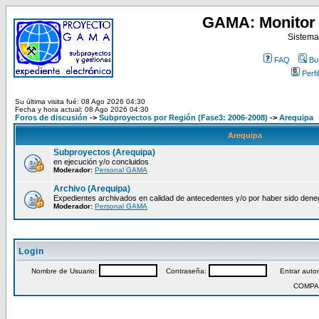
GAMA: Monitor 
Sistema
FAQ
Bu
Perfil
Su última visita fué: 08 Ago 2026 04:30
Fecha y hora actual: 08 Ago 2026 04:30
Foros de discusión
->
Subproyectos por Región (Fase3: 2006-2008)
->
Arequipa
Arequipa
Subproyectos (Arequipa)
en ejecución y/o concluidos
Moderador:
Personal GAMA
Archivo (Arequipa)
Expedientes archivados en calidad de antecedentes y/o por haber sido den
Moderador:
Personal GAMA
Login
Nombre de Usuario:
Contraseña:
Entrar autom
COMPA