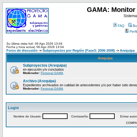
GAMA: Monitor 
Sistema
FAQ
Bu
Perfil
Su última visita fué: 06 Ago 2026 13:04
Fecha y hora actual: 06 Ago 2026 13:04
Foros de discusión
->
Subproyectos por Región (Fase3: 2006-2008)
->
Arequipa
Arequipa
Subproyectos (Arequipa)
en ejecución y/o concluidos
Moderador:
Personal GAMA
Archivo (Arequipa)
Expedientes archivados en calidad de antecedentes y/o por haber sido den
Moderador:
Personal GAMA
Login
Nombre de Usuario:
Contraseña:
Entrar autom
COMPA