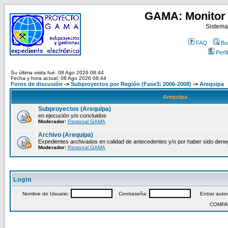
GAMA: Monitor 
Sistema
FAQ
Bu
Perfil
Su última visita fué: 08 Ago 2026 08:44
Fecha y hora actual: 08 Ago 2026 08:44
Foros de discusión
->
Subproyectos por Región (Fase3: 2006-2008)
->
Arequipa
Arequipa
Subproyectos (Arequipa)
en ejecución y/o concluidos
Moderador:
Personal GAMA
Archivo (Arequipa)
Expedientes archivados en calidad de antecedentes y/o por haber sido den
Moderador:
Personal GAMA
Login
Nombre de Usuario:
Contraseña:
Entrar autom
COMPA