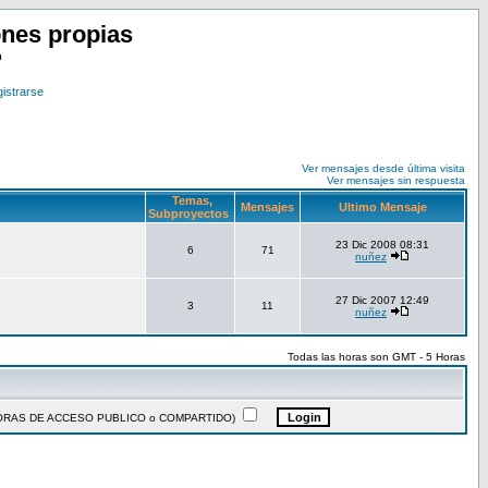
nes propias
o
istrarse
Ver mensajes desde última visita
Ver mensajes sin respuesta
Temas,
Mensajes
Ultimo Mensaje
Subproyectos
23 Dic 2008 08:31
6
71
nuñez
27 Dic 2007 12:49
3
11
nuñez
Todas las horas son GMT - 5 Horas
ADORAS DE ACCESO PUBLICO o COMPARTIDO)