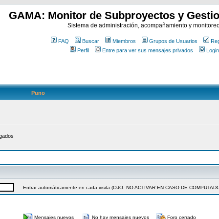
GAMA: Monitor de Subproyectos y Gestio
Sistema de administración, acompañamiento y monitore
FAQ
Buscar
Miembros
Grupos de Usuarios
Reg
Perfil
Entre para ver sus mensajes privados
Login
Puno
egados
Entrar automáticamente en cada visita (OJO: NO ACTIVAR EN CASO DE COMPUT
Mensajes nuevos
No hay mensajes nuevos
Foro cerrado