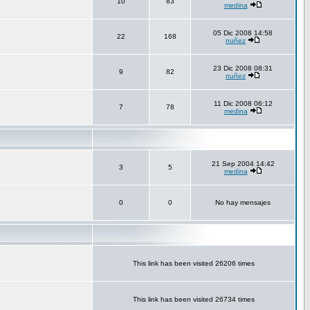
10
83
medina
05 Dic 2008 14:58
22
168
nuñez
23 Dic 2008 08:31
9
82
nuñez
11 Dic 2008 06:12
7
78
medina
21 Sep 2004 14:42
3
5
medina
0
0
No hay mensajes
This link has been visited 26206 times
This link has been visited 26734 times