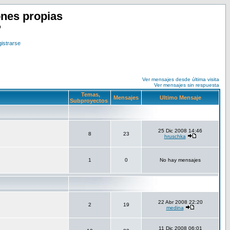
nes propias
o
istrarse
Ver mensajes desde última visita
Ver mensajes sin respuesta
Temas,
Mensajes
Ultimo Mensaje
Subproyectos
25 Dic 2008 14:46
8
23
hruschka
1
0
No hay mensajes
22 Abr 2008 22:20
2
19
medina
11 Dic 2008 06:01