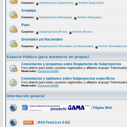
Carpetas:
Subproyectos (Ayacucho)
,
Archivo (Ayacucho)
Arequipa
Carpetas:
Subproyectos (Arequipa)
,
Archivo (Arequipa)
Puno
Carpetas:
Subproyectos (Puno)
,
Archivo (Puno)
Gremiales y/o Nacionales
Carpetas:
Subproyectos (Gremiales y/o Nacionales)
,
Archivo (Gremiales y/
Espacio Público (para miembros de grupos)
Comentarios y preguntas sobre Reglamento de Subproyectos
Foro abierto para todos usuarios registrados y afiliados al grupo "Interesado
Moderador:
Personal GAMA
Comentarios y opiniones sobre Subproyectos específicos
Foro abierto para todos usuarios registrados y afiliados al grupo "Interesado
Moderador:
Personal GAMA
Información general
: Página Web
: RSS Feed (rss 0.92)