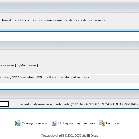
ste foro de pruebas se borran automáticamente despues de una semana)
inistrador
] [
Moderador
]
Ocultos y 2226 Invitados , 125 de ellos dentro de la última hora.
Entrar automáticamente en cada visita (OJO: NO ACTIVAR EN CASO DE COMPUT
Mensajes nuevos
No hay mensajes nuevos
Foro cerrado
Powered by
phpBB
© 2001, 2005 phpBB Group