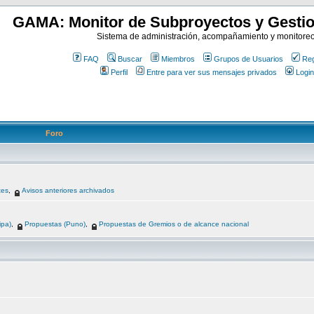
GAMA: Monitor de Subproyectos y Gestio
Sistema de administración, acompañamiento y monitore
FAQ
Buscar
Miembros
Grupos de Usuarios
Reg
Perfil
Entre para ver sus mensajes privados
Login
Foro
tes
,
Avisos anteriores archivados
ipa)
,
Propuestas (Puno)
,
Propuestas de Gremios o de alcance nacional