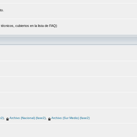
to.
cnicos, cubiertos en la lista de FAQ)
e2)
,
Archivo (Nacional) (fase2)
,
Archivo (Sur Medio) (fase2)