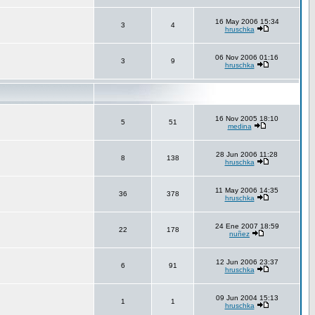
16 May 2006 15:34
3
4
hruschka
06 Nov 2006 01:16
3
9
hruschka
16 Nov 2005 18:10
5
51
medina
28 Jun 2006 11:28
8
138
hruschka
11 May 2006 14:35
36
378
hruschka
24 Ene 2007 18:59
22
178
nuñez
12 Jun 2006 23:37
6
91
hruschka
09 Jun 2004 15:13
1
1
hruschka