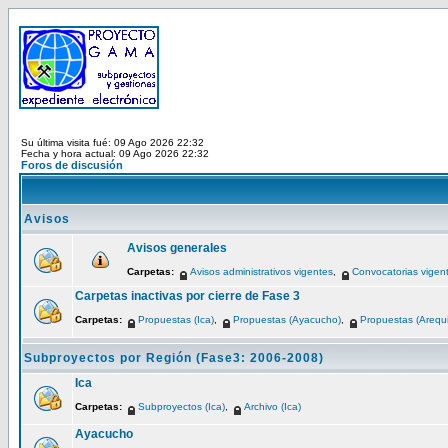
Su última visita fué: 09 Ago 2026 22:32
Fecha y hora actual: 09 Ago 2026 22:32
Foros de discusión
Avisos
Avisos generales
Carpetas:
Avisos administrativos vigentes
,
Convocatorias vigen
Carpetas inactivas por cierre de Fase 3
Carpetas:
Propuestas (Ica)
,
Propuestas (Ayacucho)
,
Propuestas (Arequ
Subproyectos por Región (Fase3: 2006-2008)
Ica
Carpetas:
Subproyectos (Ica)
,
Archivo (Ica)
Ayacucho