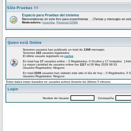
Sólo Pruebas !!!
Espacio para Pruebas del sistema
Bienvenidos/as en este foro para experimentar ... (Temas y mensajes en e
Moderadores:
hruschka
,
Personal GAMA
Quien está Online
Nuestros usuarios han publicado un total de
1308
mensajes
Tenemos
102
usuarios registrados
El último usuario registrado es
carlos
En total hay
17
usuarios online :: 0 Registrados, 0 Ocultos y 17 Invitados [
Adm
La mayor cantidad de usuarios online fue
1117
el 26 May 2026 08:33
Usuarios Registrados: Ninguno
En total
2226
usuarios han visitado este sitio el día de hoy :: 0 Registrados, 0 
Usuarios Registrados: Ninguno
Estos datos estan basados en usuarios activos durante los últimos 5 minutos
Login
Nombre de Usuario:
Contraseña: