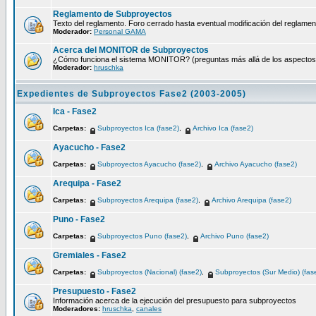
Reglamento de Subproyectos
Texto del reglamento. Foro cerrado hasta eventual modificación del reglamen
Moderador:
Personal GAMA
Acerca del MONITOR de Subproyectos
¿Cómo funciona el sistema MONITOR? (preguntas más allá de los aspectos té
Moderador:
hruschka
Expedientes de Subproyectos Fase2 (2003-2005)
Ica - Fase2
Carpetas:
Subproyectos Ica (fase2)
,
Archivo Ica (fase2)
Ayacucho - Fase2
Carpetas:
Subproyectos Ayacucho (fase2)
,
Archivo Ayacucho (fase2)
Arequipa - Fase2
Carpetas:
Subproyectos Arequipa (fase2)
,
Archivo Arequipa (fase2)
Puno - Fase2
Carpetas:
Subproyectos Puno (fase2)
,
Archivo Puno (fase2)
Gremiales - Fase2
Carpetas:
Subproyectos (Nacional) (fase2)
,
Subproyectos (Sur Medio) (fas
Presupuesto - Fase2
Información acerca de la ejecución del presupuesto para subproyectos
Moderadores:
hruschka
,
canales