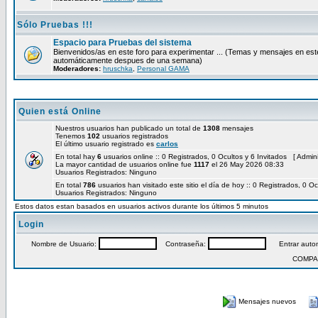
Sólo Pruebas !!!
Espacio para Pruebas del sistema
Bienvenidos/as en este foro para experimentar ... (Temas y mensajes en est
automáticamente despues de una semana)
Moderadores:
hruschka
,
Personal GAMA
Quien está Online
Nuestros usuarios han publicado un total de
1308
mensajes
Tenemos
102
usuarios registrados
El último usuario registrado es
carlos
En total hay
6
usuarios online :: 0 Registrados, 0 Ocultos y 6 Invitados [
Admini
La mayor cantidad de usuarios online fue
1117
el 26 May 2026 08:33
Usuarios Registrados: Ninguno
En total
786
usuarios han visitado este sitio el día de hoy :: 0 Registrados, 0 Oc
Usuarios Registrados: Ninguno
Estos datos estan basados en usuarios activos durante los últimos 5 minutos
Login
Nombre de Usuario:
Contraseña:
Entrar autom
COMPA
Mensajes nuevos