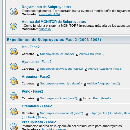
Reglamento de Subproyectos
Texto del reglamento. Foro cerrado hasta eventual modificación del reglamen
Moderador:
Personal GAMA
Acerca del MONITOR de Subproyectos
¿Cómo funciona el sistema MONITOR? (preguntas más allá de los aspectos té
Moderador:
hruschka
Expedientes de Subproyectos Fase2 (2003-2005)
Ica - Fase2
Carpetas:
Subproyectos Ica (fase2)
,
Archivo Ica (fase2)
Ayacucho - Fase2
Carpetas:
Subproyectos Ayacucho (fase2)
,
Archivo Ayacucho (fase2)
Arequipa - Fase2
Carpetas:
Subproyectos Arequipa (fase2)
,
Archivo Arequipa (fase2)
Puno - Fase2
Carpetas:
Subproyectos Puno (fase2)
,
Archivo Puno (fase2)
Gremiales - Fase2
Carpetas:
Subproyectos (Nacional) (fase2)
,
Subproyectos (Sur Medio) (fas
(Sur Medio) (fase2)
Presupuesto - Fase2
Información acerca de la ejecución del presupuesto para subproyectos
Moderadores:
hruschka
,
canales