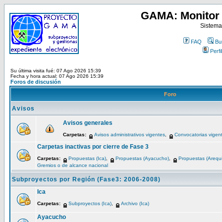
GAMA: Monitor 
Sistema
FAQ
Bu
Perfil
Su última visita fué: 07 Ago 2026 15:39
Fecha y hora actual: 07 Ago 2026 15:39
Foros de discusión
Foro
Avisos
Avisos generales
Carpetas:
Avisos administrativos vigentes
,
Convocatorias vigen
Carpetas inactivas por cierre de Fase 3
Carpetas:
Propuestas (Ica)
,
Propuestas (Ayacucho)
,
Propuestas (Arequ
Gremios o de alcance nacional
Subproyectos por Región (Fase3: 2006-2008)
Ica
Carpetas:
Subproyectos (Ica)
,
Archivo (Ica)
Ayacucho