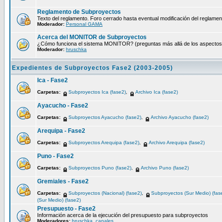
Reglamento de Subproyectos
Texto del reglamento. Foro cerrado hasta eventual modificación del reglamen
Moderador:
Personal GAMA
Acerca del MONITOR de Subproyectos
¿Cómo funciona el sistema MONITOR? (preguntas más allá de los aspectos té
Moderador:
hruschka
Expedientes de Subproyectos Fase2 (2003-2005)
Ica - Fase2
Carpetas:
Subproyectos Ica (fase2)
,
Archivo Ica (fase2)
Ayacucho - Fase2
Carpetas:
Subproyectos Ayacucho (fase2)
,
Archivo Ayacucho (fase2)
Arequipa - Fase2
Carpetas:
Subproyectos Arequipa (fase2)
,
Archivo Arequipa (fase2)
Puno - Fase2
Carpetas:
Subproyectos Puno (fase2)
,
Archivo Puno (fase2)
Gremiales - Fase2
Carpetas:
Subproyectos (Nacional) (fase2)
,
Subproyectos (Sur Medio) (fas
(Sur Medio) (fase2)
Presupuesto - Fase2
Información acerca de la ejecución del presupuesto para subproyectos
Moderadores:
hruschka
,
canales