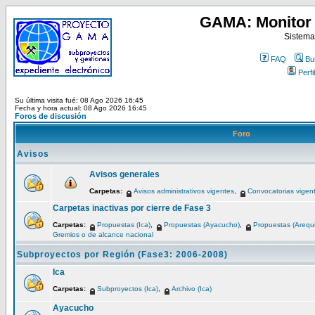
GAMA: Monitor 
Sistema
FAQ
Bu
Perfil
Su última visita fué: 08 Ago 2026 16:45
Fecha y hora actual: 08 Ago 2026 16:45
Foros de discusión
Foro
Avisos
Avisos generales
Carpetas:
Avisos administrativos vigentes
,
Convocatorias vigen
Carpetas inactivas por cierre de Fase 3
Carpetas:
Propuestas (Ica)
,
Propuestas (Ayacucho)
,
Propuestas (Arequ
Gremios o de alcance nacional
Subproyectos por Región (Fase3: 2006-2008)
Ica
Carpetas:
Subproyectos (Ica)
,
Archivo (Ica)
Ayacucho