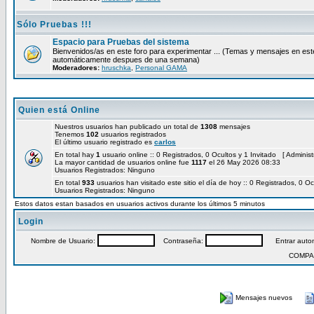
Sólo Pruebas !!!
Espacio para Pruebas del sistema
Bienvenidos/as en este foro para experimentar ... (Temas y mensajes en est
automáticamente despues de una semana)
Moderadores:
hruschka
,
Personal GAMA
Quien está Online
Nuestros usuarios han publicado un total de
1308
mensajes
Tenemos
102
usuarios registrados
El último usuario registrado es
carlos
En total hay
1
usuario online :: 0 Registrados, 0 Ocultos y 1 Invitado [
Administ
La mayor cantidad de usuarios online fue
1117
el 26 May 2026 08:33
Usuarios Registrados: Ninguno
En total
933
usuarios han visitado este sitio el día de hoy :: 0 Registrados, 0 Oc
Usuarios Registrados: Ninguno
Estos datos estan basados en usuarios activos durante los últimos 5 minutos
Login
Nombre de Usuario:
Contraseña:
Entrar autom
COMPA
Mensajes nuevos