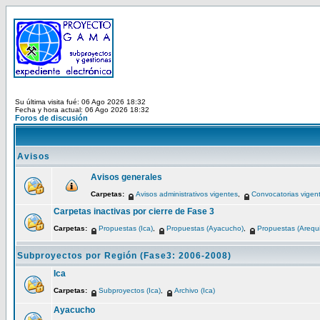
Su última visita fué: 06 Ago 2026 18:32
Fecha y hora actual: 06 Ago 2026 18:32
Foros de discusión
Avisos
Avisos generales
Carpetas:
Avisos administrativos vigentes
,
Convocatorias vigen
Carpetas inactivas por cierre de Fase 3
Carpetas:
Propuestas (Ica)
,
Propuestas (Ayacucho)
,
Propuestas (Arequ
Subproyectos por Región (Fase3: 2006-2008)
Ica
Carpetas:
Subproyectos (Ica)
,
Archivo (Ica)
Ayacucho