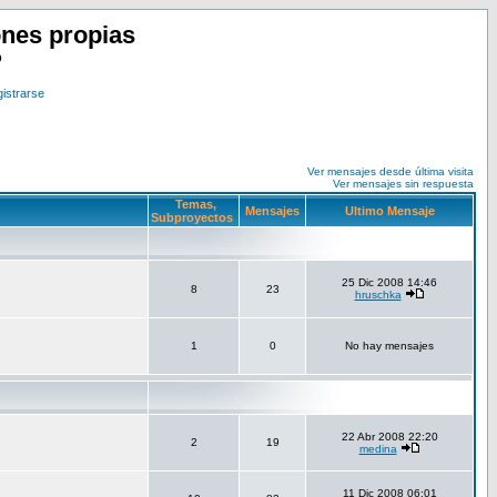
nes propias
o
istrarse
Ver mensajes desde última visita
Ver mensajes sin respuesta
Temas,
Mensajes
Ultimo Mensaje
Subproyectos
25 Dic 2008 14:46
8
23
hruschka
1
0
No hay mensajes
22 Abr 2008 22:20
2
19
medina
11 Dic 2008 06:01