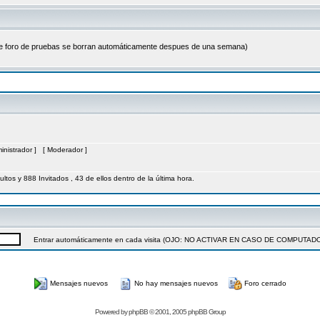
ste foro de pruebas se borran automáticamente despues de una semana)
inistrador
] [
Moderador
]
ultos y 888 Invitados , 43 de ellos dentro de la última hora.
Entrar automáticamente en cada visita (OJO: NO ACTIVAR EN CASO DE COMPUT
Mensajes nuevos
No hay mensajes nuevos
Foro cerrado
Powered by
phpBB
© 2001, 2005 phpBB Group