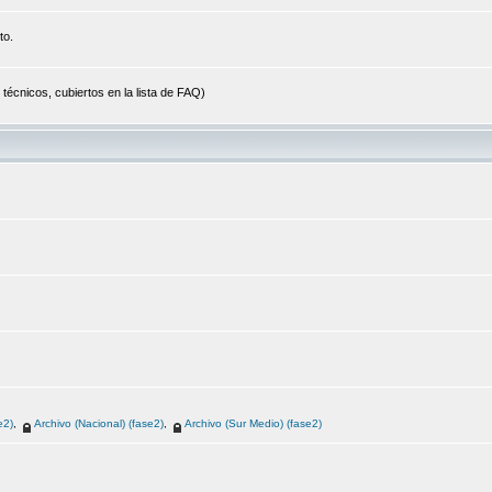
to.
cnicos, cubiertos en la lista de FAQ)
e2)
,
Archivo (Nacional) (fase2)
,
Archivo (Sur Medio) (fase2)