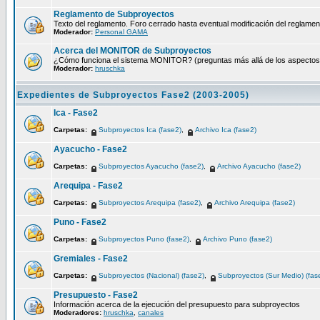
Reglamento de Subproyectos
Texto del reglamento. Foro cerrado hasta eventual modificación del reglamen
Moderador:
Personal GAMA
Acerca del MONITOR de Subproyectos
¿Cómo funciona el sistema MONITOR? (preguntas más allá de los aspectos té
Moderador:
hruschka
Expedientes de Subproyectos Fase2 (2003-2005)
Ica - Fase2
Carpetas:
Subproyectos Ica (fase2)
,
Archivo Ica (fase2)
Ayacucho - Fase2
Carpetas:
Subproyectos Ayacucho (fase2)
,
Archivo Ayacucho (fase2)
Arequipa - Fase2
Carpetas:
Subproyectos Arequipa (fase2)
,
Archivo Arequipa (fase2)
Puno - Fase2
Carpetas:
Subproyectos Puno (fase2)
,
Archivo Puno (fase2)
Gremiales - Fase2
Carpetas:
Subproyectos (Nacional) (fase2)
,
Subproyectos (Sur Medio) (fas
Presupuesto - Fase2
Información acerca de la ejecución del presupuesto para subproyectos
Moderadores:
hruschka
,
canales