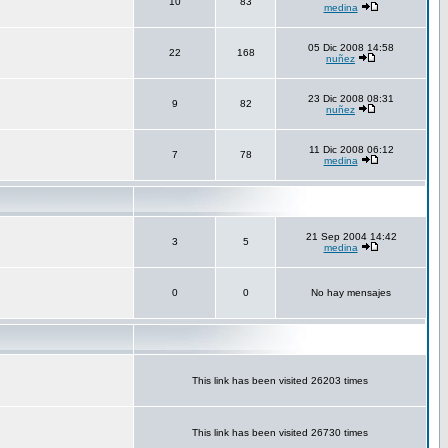
10
83
medina
05 Dic 2008 14:58
22
168
nuñez
23 Dic 2008 08:31
9
82
nuñez
11 Dic 2008 06:12
7
78
medina
21 Sep 2004 14:42
3
5
medina
0
0
No hay mensajes
This link has been visited 26203 times
This link has been visited 26730 times