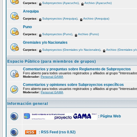
Carpetas:
Subproyectos (Ayacucho)
,
Archivo (Ayacucho)
Arequipa
Carpetas:
Subproyectos (Arequipa)
,
Archivo (Arequipa)
Puno
Carpetas:
Subproyectos (Puno)
,
Archivo (Puno)
Gremiales y/o Nacionales
Carpetas:
Subproyectos (Gremiales y/o Nacionales)
,
Archivo (Gremiales y/
Espacio Público (para miembros de grupos)
Comentarios y preguntas sobre Reglamento de Subproyectos
Foro abierto para todos usuarios registrados y afiliados al grupo "Interesado
Moderador:
Personal GAMA
Comentarios y opiniones sobre Subproyectos específicos
Foro abierto para todos usuarios registrados y afiliados al grupo "Interesado
Moderador:
Personal GAMA
Información general
: Página Web
: RSS Feed (rss 0.92)