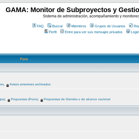
GAMA: Monitor de Subproyectos y Gestio
Sistema de administración, acompañamiento y monitore
FAQ
Buscar
Miembros
Grupos de Usuarios
Reg
Perfil
Entre para ver sus mensajes privados
Login
Foro
tes
,
Avisos anteriores archivados
ipa)
,
Propuestas (Puno)
,
Propuestas de Gremios o de alcance nacional