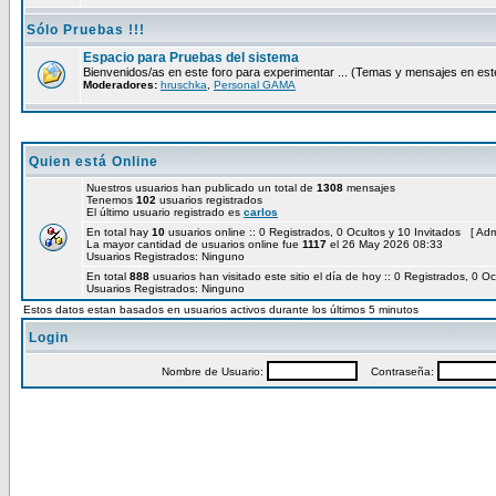
Sólo Pruebas !!!
Espacio para Pruebas del sistema
Bienvenidos/as en este foro para experimentar ... (Temas y mensajes en e
Moderadores:
hruschka
,
Personal GAMA
Quien está Online
Nuestros usuarios han publicado un total de
1308
mensajes
Tenemos
102
usuarios registrados
El último usuario registrado es
carlos
En total hay
10
usuarios online :: 0 Registrados, 0 Ocultos y 10 Invitados [
Adm
La mayor cantidad de usuarios online fue
1117
el 26 May 2026 08:33
Usuarios Registrados: Ninguno
En total
888
usuarios han visitado este sitio el día de hoy :: 0 Registrados, 0 Oc
Usuarios Registrados: Ninguno
Estos datos estan basados en usuarios activos durante los últimos 5 minutos
Login
Nombre de Usuario:
Contraseña: