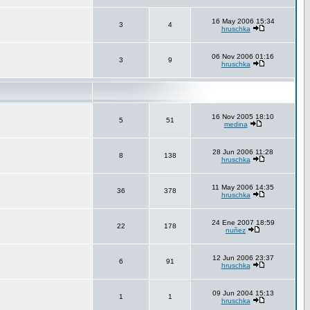
16 May 2006 15:34
3
4
hruschka
06 Nov 2006 01:16
3
9
hruschka
16 Nov 2005 18:10
5
51
medina
28 Jun 2006 11:28
8
138
hruschka
11 May 2006 14:35
36
378
hruschka
24 Ene 2007 18:59
22
178
nuñez
12 Jun 2006 23:37
6
91
hruschka
09 Jun 2004 15:13
1
1
hruschka