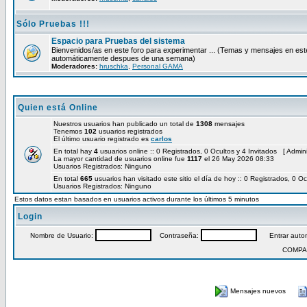
Sólo Pruebas !!!
Espacio para Pruebas del sistema
Bienvenidos/as en este foro para experimentar ... (Temas y mensajes en est
automáticamente despues de una semana)
Moderadores:
hruschka
,
Personal GAMA
Quien está Online
Nuestros usuarios han publicado un total de
1308
mensajes
Tenemos
102
usuarios registrados
El último usuario registrado es
carlos
En total hay
4
usuarios online :: 0 Registrados, 0 Ocultos y 4 Invitados [
Admini
La mayor cantidad de usuarios online fue
1117
el 26 May 2026 08:33
Usuarios Registrados: Ninguno
En total
665
usuarios han visitado este sitio el día de hoy :: 0 Registrados, 0 Oc
Usuarios Registrados: Ninguno
Estos datos estan basados en usuarios activos durante los últimos 5 minutos
Login
Nombre de Usuario:
Contraseña:
Entrar autom
COMPA
Mensajes nuevos