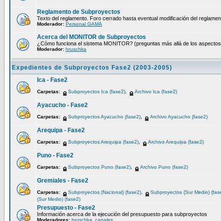
Reglamento de Subproyectos
Texto del reglamento. Foro cerrado hasta eventual modificación del reglamen
Moderador:
Personal GAMA
Acerca del MONITOR de Subproyectos
¿Cómo funciona el sistema MONITOR? (preguntas más allá de los aspectos té
Moderador:
hruschka
Expedientes de Subproyectos Fase2 (2003-2005)
Ica - Fase2
Carpetas:
Subproyectos Ica (fase2)
,
Archivo Ica (fase2)
Ayacucho - Fase2
Carpetas:
Subproyectos Ayacucho (fase2)
,
Archivo Ayacucho (fase2)
Arequipa - Fase2
Carpetas:
Subproyectos Arequipa (fase2)
,
Archivo Arequipa (fase2)
Puno - Fase2
Carpetas:
Subproyectos Puno (fase2)
,
Archivo Puno (fase2)
Gremiales - Fase2
Carpetas:
Subproyectos (Nacional) (fase2)
,
Subproyectos (Sur Medio) (fas
(Sur Medio) (fase2)
Presupuesto - Fase2
Información acerca de la ejecución del presupuesto para subproyectos
Moderadores:
hruschka
,
canales