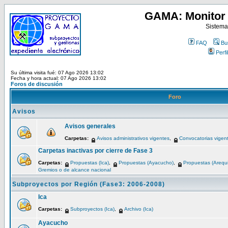
GAMA: Monitor 
Sistema
FAQ
Bu
Perfil
Su última visita fué: 07 Ago 2026 13:02
Fecha y hora actual: 07 Ago 2026 13:02
Foros de discusión
Foro
Avisos
Avisos generales
Carpetas:
Avisos administrativos vigentes
,
Convocatorias vigen
Carpetas inactivas por cierre de Fase 3
Carpetas:
Propuestas (Ica)
,
Propuestas (Ayacucho)
,
Propuestas (Arequ
Gremios o de alcance nacional
Subproyectos por Región (Fase3: 2006-2008)
Ica
Carpetas:
Subproyectos (Ica)
,
Archivo (Ica)
Ayacucho