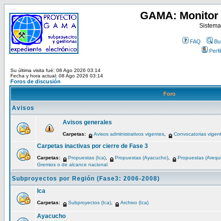
GAMA: Monitor 
Sistema
FAQ
Bu
Perfil
Su última visita fué: 08 Ago 2026 03:14
Fecha y hora actual: 08 Ago 2026 03:14
Foros de discusión
Foro
Avisos
Avisos generales
Carpetas:
Avisos administrativos vigentes
,
Convocatorias vigen
Carpetas inactivas por cierre de Fase 3
Carpetas:
Propuestas (Ica)
,
Propuestas (Ayacucho)
,
Propuestas (Arequ
Gremios o de alcance nacional
Subproyectos por Región (Fase3: 2006-2008)
Ica
Carpetas:
Subproyectos (Ica)
,
Archivo (Ica)
Ayacucho