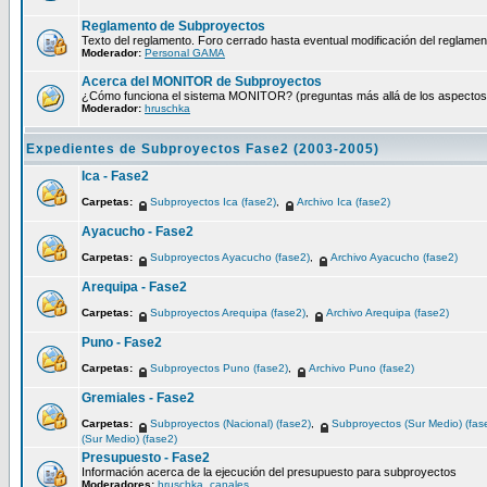
Reglamento de Subproyectos
Texto del reglamento. Foro cerrado hasta eventual modificación del reglamen
Moderador:
Personal GAMA
Acerca del MONITOR de Subproyectos
¿Cómo funciona el sistema MONITOR? (preguntas más allá de los aspectos té
Moderador:
hruschka
Expedientes de Subproyectos Fase2 (2003-2005)
Ica - Fase2
Carpetas:
Subproyectos Ica (fase2)
,
Archivo Ica (fase2)
Ayacucho - Fase2
Carpetas:
Subproyectos Ayacucho (fase2)
,
Archivo Ayacucho (fase2)
Arequipa - Fase2
Carpetas:
Subproyectos Arequipa (fase2)
,
Archivo Arequipa (fase2)
Puno - Fase2
Carpetas:
Subproyectos Puno (fase2)
,
Archivo Puno (fase2)
Gremiales - Fase2
Carpetas:
Subproyectos (Nacional) (fase2)
,
Subproyectos (Sur Medio) (fas
(Sur Medio) (fase2)
Presupuesto - Fase2
Información acerca de la ejecución del presupuesto para subproyectos
Moderadores:
hruschka
,
canales