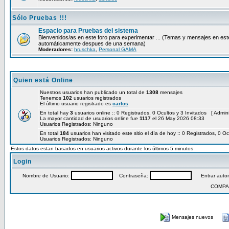
Sólo Pruebas !!!
Espacio para Pruebas del sistema
Bienvenidos/as en este foro para experimentar ... (Temas y mensajes en est
automáticamente despues de una semana)
Moderadores:
hruschka
,
Personal GAMA
Quien está Online
Nuestros usuarios han publicado un total de
1308
mensajes
Tenemos
102
usuarios registrados
El último usuario registrado es
carlos
En total hay
3
usuarios online :: 0 Registrados, 0 Ocultos y 3 Invitados [
Admini
La mayor cantidad de usuarios online fue
1117
el 26 May 2026 08:33
Usuarios Registrados: Ninguno
En total
184
usuarios han visitado este sitio el día de hoy :: 0 Registrados, 0 Oc
Usuarios Registrados: Ninguno
Estos datos estan basados en usuarios activos durante los últimos 5 minutos
Login
Nombre de Usuario:
Contraseña:
Entrar autom
COMPA
Mensajes nuevos