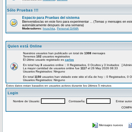
Sólo Pruebas !!!
Espacio para Pruebas del sistema
Bienvenidos/as en este foro para experimentar ... (Temas y mensajes en est
automáticamente despues de una semana)
Moderadores:
hruschka
,
Personal GAMA
Quien está Online
Nuestros usuarios han publicado un total de
1308
mensajes
Tenemos
102
usuarios registrados
El último usuario registrado es
carlos
En total hay
3
usuarios online :: 0 Registrados, 0 Ocultos y 3 Invitados [
Admini
La mayor cantidad de usuarios online fue
1117
el 26 May 2026 08:33
Usuarios Registrados: Ninguno
En total
1150
usuarios han visitado este sitio el día de hoy :: 0 Registrados, 0 O
Usuarios Registrados: Ninguno
Estos datos estan basados en usuarios activos durante los últimos 5 minutos
Login
Nombre de Usuario:
Contraseña:
Entrar autom
COMPA
Mensajes nuevos