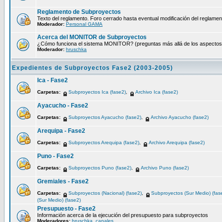
Reglamento de Subproyectos
Texto del reglamento. Foro cerrado hasta eventual modificación del reglamen
Moderador:
Personal GAMA
Acerca del MONITOR de Subproyectos
¿Cómo funciona el sistema MONITOR? (preguntas más allá de los aspectos té
Moderador:
hruschka
Expedientes de Subproyectos Fase2 (2003-2005)
Ica - Fase2
Carpetas:
Subproyectos Ica (fase2)
,
Archivo Ica (fase2)
Ayacucho - Fase2
Carpetas:
Subproyectos Ayacucho (fase2)
,
Archivo Ayacucho (fase2)
Arequipa - Fase2
Carpetas:
Subproyectos Arequipa (fase2)
,
Archivo Arequipa (fase2)
Puno - Fase2
Carpetas:
Subproyectos Puno (fase2)
,
Archivo Puno (fase2)
Gremiales - Fase2
Carpetas:
Subproyectos (Nacional) (fase2)
,
Subproyectos (Sur Medio) (fas
(Sur Medio) (fase2)
Presupuesto - Fase2
Información acerca de la ejecución del presupuesto para subproyectos
Moderadores:
hruschka
,
canales