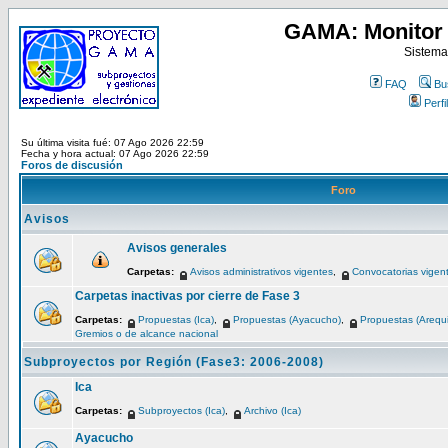
GAMA: Monitor 
Sistema
FAQ
Bu
Perfil
Su última visita fué: 07 Ago 2026 22:59
Fecha y hora actual: 07 Ago 2026 22:59
Foros de discusión
Foro
Avisos
Avisos generales
Carpetas:
Avisos administrativos vigentes
,
Convocatorias vigen
Carpetas inactivas por cierre de Fase 3
Carpetas:
Propuestas (Ica)
,
Propuestas (Ayacucho)
,
Propuestas (Arequ
Gremios o de alcance nacional
Subproyectos por Región (Fase3: 2006-2008)
Ica
Carpetas:
Subproyectos (Ica)
,
Archivo (Ica)
Ayacucho