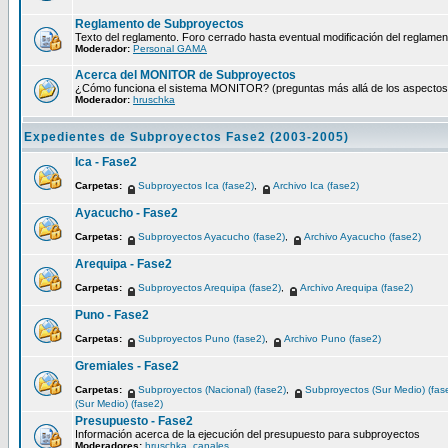
Reglamento de Subproyectos
Texto del reglamento. Foro cerrado hasta eventual modificación del reglamen
Moderador:
Personal GAMA
Acerca del MONITOR de Subproyectos
¿Cómo funciona el sistema MONITOR? (preguntas más allá de los aspectos té
Moderador:
hruschka
Expedientes de Subproyectos Fase2 (2003-2005)
Ica - Fase2
Carpetas:
Subproyectos Ica (fase2)
,
Archivo Ica (fase2)
Ayacucho - Fase2
Carpetas:
Subproyectos Ayacucho (fase2)
,
Archivo Ayacucho (fase2)
Arequipa - Fase2
Carpetas:
Subproyectos Arequipa (fase2)
,
Archivo Arequipa (fase2)
Puno - Fase2
Carpetas:
Subproyectos Puno (fase2)
,
Archivo Puno (fase2)
Gremiales - Fase2
Carpetas:
Subproyectos (Nacional) (fase2)
,
Subproyectos (Sur Medio) (fas
(Sur Medio) (fase2)
Presupuesto - Fase2
Información acerca de la ejecución del presupuesto para subproyectos
Moderadores:
hruschka
,
canales