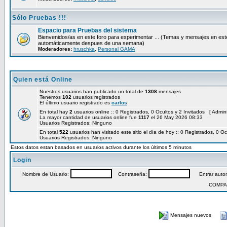
Sólo Pruebas !!!
Espacio para Pruebas del sistema
Bienvenidos/as en este foro para experimentar ... (Temas y mensajes en est
automáticamente despues de una semana)
Moderadores:
hruschka
,
Personal GAMA
Quien está Online
Nuestros usuarios han publicado un total de
1308
mensajes
Tenemos
102
usuarios registrados
El último usuario registrado es
carlos
En total hay
2
usuarios online :: 0 Registrados, 0 Ocultos y 2 Invitados [
Admini
La mayor cantidad de usuarios online fue
1117
el 26 May 2026 08:33
Usuarios Registrados: Ninguno
En total
522
usuarios han visitado este sitio el día de hoy :: 0 Registrados, 0 Oc
Usuarios Registrados: Ninguno
Estos datos estan basados en usuarios activos durante los últimos 5 minutos
Login
Nombre de Usuario:
Contraseña:
Entrar autom
COMPA
Mensajes nuevos