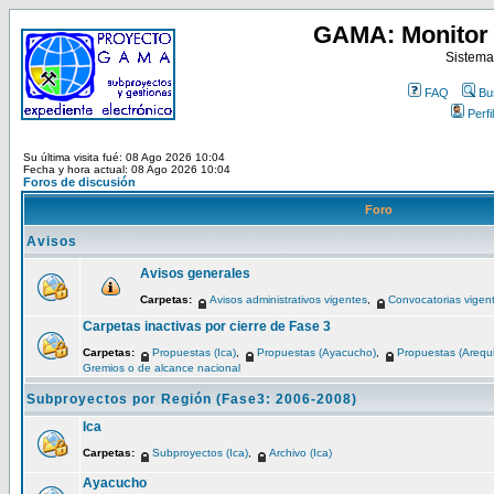
GAMA: Monitor 
Sistema
FAQ
Bu
Perfil
Su última visita fué: 08 Ago 2026 10:04
Fecha y hora actual: 08 Ago 2026 10:04
Foros de discusión
Foro
Avisos
Avisos generales
Carpetas:
Avisos administrativos vigentes
,
Convocatorias vigen
Carpetas inactivas por cierre de Fase 3
Carpetas:
Propuestas (Ica)
,
Propuestas (Ayacucho)
,
Propuestas (Arequ
Gremios o de alcance nacional
Subproyectos por Región (Fase3: 2006-2008)
Ica
Carpetas:
Subproyectos (Ica)
,
Archivo (Ica)
Ayacucho