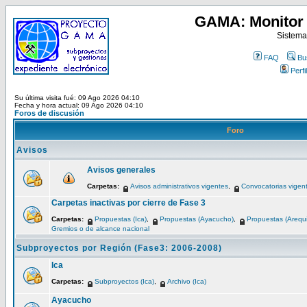
GAMA: Monitor 
Sistema
FAQ
Bu
Perfil
Su última visita fué: 09 Ago 2026 04:10
Fecha y hora actual: 09 Ago 2026 04:10
Foros de discusión
Foro
Avisos
Avisos generales
Carpetas:
Avisos administrativos vigentes
,
Convocatorias vigen
Carpetas inactivas por cierre de Fase 3
Carpetas:
Propuestas (Ica)
,
Propuestas (Ayacucho)
,
Propuestas (Arequ
Gremios o de alcance nacional
Subproyectos por Región (Fase3: 2006-2008)
Ica
Carpetas:
Subproyectos (Ica)
,
Archivo (Ica)
Ayacucho