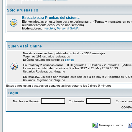
Sólo Pruebas !!!
Espacio para Pruebas del sistema
Bienvenidos/as en este foro para experimentar ... (Temas y mensajes en est
automáticamente despues de una semana)
Moderadores:
hruschka
,
Personal GAMA
Quien está Online
Nuestros usuarios han publicado un total de
1308
mensajes
Tenemos
102
usuarios registrados
El último usuario registrado es
carlos
En total hay
2
usuarios online :: 0 Registrados, 0 Ocultos y 2 Invitados [
Admini
La mayor cantidad de usuarios online fue
1117
el 26 May 2026 08:33
Usuarios Registrados: Ninguno
En total
361
usuarios han visitado este sitio el día de hoy :: 0 Registrados, 0 Oc
Usuarios Registrados: Ninguno
Estos datos estan basados en usuarios activos durante los últimos 5 minutos
Login
Nombre de Usuario:
Contraseña:
Entrar autom
COMPA
Mensajes nuevos