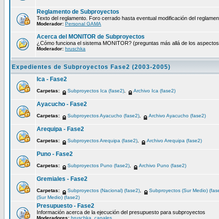
Reglamento de Subproyectos
Texto del reglamento. Foro cerrado hasta eventual modificación del reglamen
Moderador:
Personal GAMA
Acerca del MONITOR de Subproyectos
¿Cómo funciona el sistema MONITOR? (preguntas más allá de los aspectos té
Moderador:
hruschka
Expedientes de Subproyectos Fase2 (2003-2005)
Ica - Fase2
Carpetas:
Subproyectos Ica (fase2)
,
Archivo Ica (fase2)
Ayacucho - Fase2
Carpetas:
Subproyectos Ayacucho (fase2)
,
Archivo Ayacucho (fase2)
Arequipa - Fase2
Carpetas:
Subproyectos Arequipa (fase2)
,
Archivo Arequipa (fase2)
Puno - Fase2
Carpetas:
Subproyectos Puno (fase2)
,
Archivo Puno (fase2)
Gremiales - Fase2
Carpetas:
Subproyectos (Nacional) (fase2)
,
Subproyectos (Sur Medio) (fas
(Sur Medio) (fase2)
Presupuesto - Fase2
Información acerca de la ejecución del presupuesto para subproyectos
Moderadores:
hruschka
,
canales