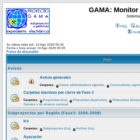
GAMA: Monitor 
Sistema
FAQ
Bu
Perfil
Su última visita fué: 10 Ago 2026 00:34
Fecha y hora actual: 10 Ago 2026 00:35
Foros de discusión
Foro
Avisos
Avisos generales
Carpetas:
Avisos administrativos vigentes
,
Convocatorias vigen
Carpetas inactivas por cierre de Fase 3
Carpetas:
Propuestas (Ica)
,
Propuestas (Ayacucho)
,
Propuestas (Arequ
Gremios o de alcance nacional
Subproyectos por Región (Fase3: 2006-2008)
Ica
Carpetas:
Subproyectos (Ica)
,
Archivo (Ica)
Ayacucho