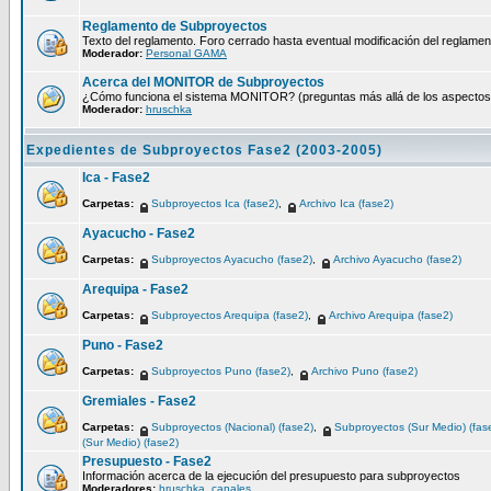
Reglamento de Subproyectos
Texto del reglamento. Foro cerrado hasta eventual modificación del reglamen
Moderador:
Personal GAMA
Acerca del MONITOR de Subproyectos
¿Cómo funciona el sistema MONITOR? (preguntas más allá de los aspectos té
Moderador:
hruschka
Expedientes de Subproyectos Fase2 (2003-2005)
Ica - Fase2
Carpetas:
Subproyectos Ica (fase2)
,
Archivo Ica (fase2)
Ayacucho - Fase2
Carpetas:
Subproyectos Ayacucho (fase2)
,
Archivo Ayacucho (fase2)
Arequipa - Fase2
Carpetas:
Subproyectos Arequipa (fase2)
,
Archivo Arequipa (fase2)
Puno - Fase2
Carpetas:
Subproyectos Puno (fase2)
,
Archivo Puno (fase2)
Gremiales - Fase2
Carpetas:
Subproyectos (Nacional) (fase2)
,
Subproyectos (Sur Medio) (fas
(Sur Medio) (fase2)
Presupuesto - Fase2
Información acerca de la ejecución del presupuesto para subproyectos
Moderadores:
hruschka
,
canales