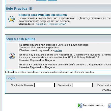
Sólo Pruebas !!!
Espacio para Pruebas del sistema
Bienvenidos/as en este foro para experimentar ... (Temas y mensajes en est
automáticamente despues de una semana)
Moderadores:
hruschka
,
Personal GAMA
Quien está Online
Nuestros usuarios han publicado un total de
1308
mensajes
Tenemos
102
usuarios registrados
El último usuario registrado es
carlos
En total hay
8
usuarios online :: 0 Registrados, 0 Ocultos y 8 Invitados [
Admini
La mayor cantidad de usuarios online fue
1117
el 26 May 2026 08:33
Usuarios Registrados: Ninguno
En total
67
usuarios han visitado este sitio el día de hoy :: 0 Registrados, 0 Ocul
Usuarios Registrados: Ninguno
Estos datos estan basados en usuarios activos durante los últimos 5 minutos
Login
Nombre de Usuario:
Contraseña:
Entrar autom
COMPA
Mensajes nuevos