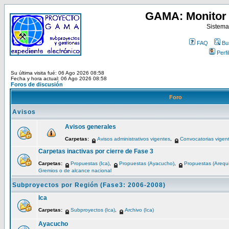
GAMA: Monitor 
Sistema
FAQ
Bu
Perfil
Su última visita fué: 06 Ago 2026 08:58
Fecha y hora actual: 06 Ago 2026 08:58
Foros de discusión
Foro
Avisos
Avisos generales
Carpetas:
Avisos administrativos vigentes
,
Convocatorias vigen
Carpetas inactivas por cierre de Fase 3
Carpetas:
Propuestas (Ica)
,
Propuestas (Ayacucho)
,
Propuestas (Arequ
Gremios o de alcance nacional
Subproyectos por Región (Fase3: 2006-2008)
Ica
Carpetas:
Subproyectos (Ica)
,
Archivo (Ica)
Ayacucho