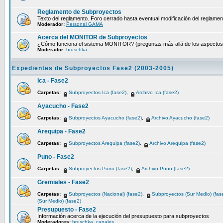
Reglamento de Subproyectos
Texto del reglamento. Foro cerrado hasta eventual modificación del reglamen
Moderador:
Personal GAMA
Acerca del MONITOR de Subproyectos
¿Cómo funciona el sistema MONITOR? (preguntas más allá de los aspectos té
Moderador:
hruschka
Expedientes de Subproyectos Fase2 (2003-2005)
Ica - Fase2
Carpetas:
Subproyectos Ica (fase2)
,
Archivo Ica (fase2)
Ayacucho - Fase2
Carpetas:
Subproyectos Ayacucho (fase2)
,
Archivo Ayacucho (fase2)
Arequipa - Fase2
Carpetas:
Subproyectos Arequipa (fase2)
,
Archivo Arequipa (fase2)
Puno - Fase2
Carpetas:
Subproyectos Puno (fase2)
,
Archivo Puno (fase2)
Gremiales - Fase2
Carpetas:
Subproyectos (Nacional) (fase2)
,
Subproyectos (Sur Medio) (fas
(Sur Medio) (fase2)
Presupuesto - Fase2
Información acerca de la ejecución del presupuesto para subproyectos
Moderadores:
hruschka
,
canales