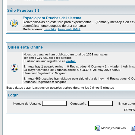
Sólo Pruebas !!!
Espacio para Pruebas del sistema
Bienvenidos/as en este foro para experimentar ... (Temas y mensajes en est
automáticamente despues de una semana)
Moderadores:
hruschka
,
Personal GAMA
Quien está Online
Nuestros usuarios han publicado un total de
1308
mensajes
Tenemos
102
usuarios registrados
El último usuario registrado es
carlos
En total hay
1
usuario online :: 0 Registrados, 0 Ocultos y 1 Invitado [
Administ
La mayor cantidad de usuarios online fue
1117
el 26 May 2026 08:33
Usuarios Registrados: Ninguno
En total
460
usuarios han visitado este sitio el día de hoy :: 0 Registrados, 0 Oc
Usuarios Registrados: Ninguno
Estos datos estan basados en usuarios activos durante los últimos 5 minutos
Login
Nombre de Usuario:
Contraseña:
Entrar autom
COMPA
Mensajes nuevos