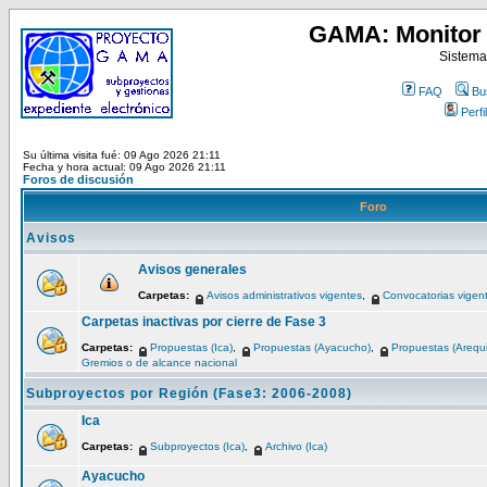
GAMA: Monitor 
Sistema
FAQ
Bu
Perfil
Su última visita fué: 09 Ago 2026 21:11
Fecha y hora actual: 09 Ago 2026 21:11
Foros de discusión
Foro
Avisos
Avisos generales
Carpetas:
Avisos administrativos vigentes
,
Convocatorias vigen
Carpetas inactivas por cierre de Fase 3
Carpetas:
Propuestas (Ica)
,
Propuestas (Ayacucho)
,
Propuestas (Arequ
Gremios o de alcance nacional
Subproyectos por Región (Fase3: 2006-2008)
Ica
Carpetas:
Subproyectos (Ica)
,
Archivo (Ica)
Ayacucho