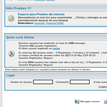
Sólo Pruebas !!!
Espacio para Pruebas del sistema
Bienvenidos/as en este foro para experimentar ... (Temas y mensajes en est
automáticamente despues de una semana)
Moderadores:
hruschka
,
Personal GAMA
Quien está Online
Nuestros usuarios han publicado un total de
1308
mensajes
Tenemos
102
usuarios registrados
El último usuario registrado es
carlos
En total hay
14
usuarios online :: 0 Registrados, 0 Ocultos y 14 Invitados [
Adm
La mayor cantidad de usuarios online fue
1117
el 26 May 2026 08:33
Usuarios Registrados: Ninguno
En total
2024
usuarios han visitado este sitio el día de hoy :: 0 Registrados, 0 
Usuarios Registrados: Ninguno
Estos datos estan basados en usuarios activos durante los últimos 5 minutos
Login
Nombre de Usuario:
Contraseña:
Entrar autom
COMPA
Mensajes nuevos