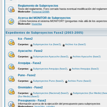
Reglamento de Subproyectos
Texto del reglamento. Foro cerrado hasta eventual modificación del reglamen
Moderador:
Personal GAMA
Acerca del MONITOR de Subproyectos
¿Cómo funciona el sistema MONITOR? (preguntas más allá de los aspectos té
Moderador:
hruschka
Expedientes de Subproyectos Fase2 (2003-2005)
Ica - Fase2
Carpetas:
Subproyectos Ica (fase2)
,
Archivo Ica (fase2)
Ayacucho - Fase2
Carpetas:
Subproyectos Ayacucho (fase2)
,
Archivo Ayacucho (fase2)
Arequipa - Fase2
Carpetas:
Subproyectos Arequipa (fase2)
,
Archivo Arequipa (fase2)
Puno - Fase2
Carpetas:
Subproyectos Puno (fase2)
,
Archivo Puno (fase2)
Gremiales - Fase2
Carpetas:
Subproyectos (Nacional) (fase2)
,
Subproyectos (Sur Medio) (fas
(Sur Medio) (fase2)
Presupuesto - Fase2
Información acerca de la ejecución del presupuesto para subproyectos
Moderadores:
hruschka
,
canales