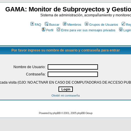
GAMA: Monitor de Subproyectos y Gestio
Sistema de administración, acompañamiento y monitore
FAQ
Buscar
Miembros
Grupos de Usuarios
Reg
Perfil
Entre para ver sus mensajes privados
Login
Por favor ingrese su nombre de usuario y contraseña para entrar
Nombre de Usuario:
Contraseña:
 en cada visita (OJO: NO ACTIVAR EN CASO DE COMPUTADORAS DE ACCESO PU
Olvidé mi contraseña
Powered by
phpBB
© 2001, 2005 phpBB Group