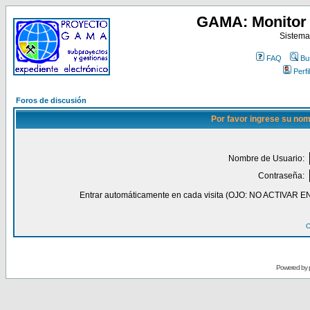
GAMA: Monitor 
Sistema
FAQ
Bu
Perfil
Foros de discusión
Por favor ingrese su nom
Nombre de Usuario:
Contraseña:
Entrar automáticamente en cada visita (OJO: NO ACT
O
Powered by