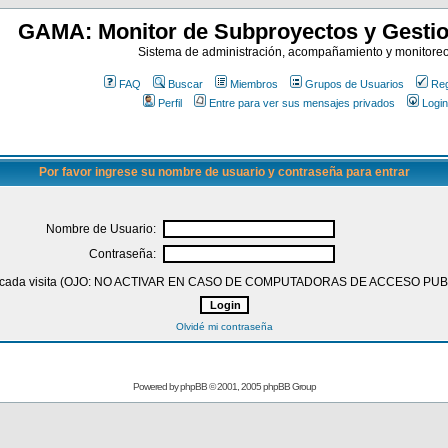
GAMA: Monitor de Subproyectos y Gestio
Sistema de administración, acompañamiento y monitore
FAQ
Buscar
Miembros
Grupos de Usuarios
Reg
Perfil
Entre para ver sus mensajes privados
Login
Por favor ingrese su nombre de usuario y contraseña para entrar
Nombre de Usuario:
Contraseña:
 en cada visita (OJO: NO ACTIVAR EN CASO DE COMPUTADORAS DE ACCESO PU
Olvidé mi contraseña
Powered by
phpBB
© 2001, 2005 phpBB Group