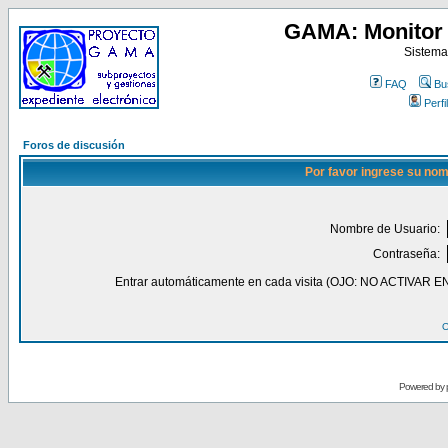
GAMA: Monitor 
Sistema
FAQ
Bu
Perfil
Foros de discusión
Por favor ingrese su nom
Nombre de Usuario:
Contraseña:
Entrar automáticamente en cada visita (OJO: NO ACT
O
Powered by