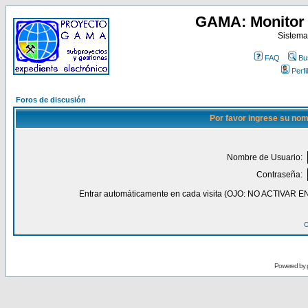
GAMA: Monitor 
Sistema
FAQ
Bu
Perfil
Foros de discusión
Por favor ingrese su nom
Nombre de Usuario:
Contraseña:
Entrar automáticamente en cada visita (OJO: NO ACT
O
Powered by