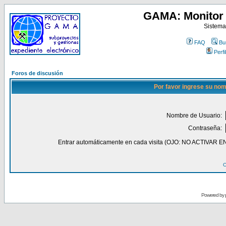
GAMA: Monitor 
Sistema
FAQ
Bu
Perfil
Foros de discusión
Por favor ingrese su nom
Nombre de Usuario:
Contraseña:
Entrar automáticamente en cada visita (OJO: NO ACT
O
Powered by