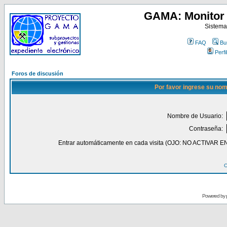
GAMA: Monitor 
Sistema
FAQ
Bu
Perfil
Foros de discusión
Por favor ingrese su nom
Nombre de Usuario:
Contraseña:
Entrar automáticamente en cada visita (OJO: NO ACT
O
Powered by