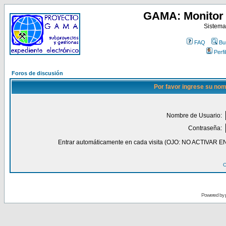
GAMA: Monitor 
Sistema
FAQ
Bu
Perfil
Foros de discusión
Por favor ingrese su nom
Nombre de Usuario:
Contraseña:
Entrar automáticamente en cada visita (OJO: NO ACT
O
Powered by