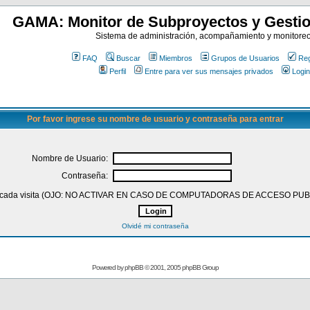
GAMA: Monitor de Subproyectos y Gestio
Sistema de administración, acompañamiento y monitore
FAQ
Buscar
Miembros
Grupos de Usuarios
Reg
Perfil
Entre para ver sus mensajes privados
Login
Por favor ingrese su nombre de usuario y contraseña para entrar
Nombre de Usuario:
Contraseña:
 en cada visita (OJO: NO ACTIVAR EN CASO DE COMPUTADORAS DE ACCESO PU
Olvidé mi contraseña
Powered by
phpBB
© 2001, 2005 phpBB Group