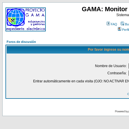
GAMA: Monitor 
Sistema
FAQ
Bu
Perfil
Foros de discusión
Por favor ingrese su nom
Nombre de Usuario:
Contraseña:
Entrar automáticamente en cada visita (OJO: NO ACT
O
Powered by