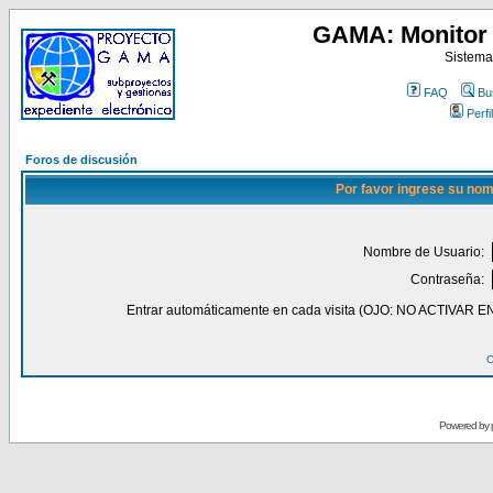
GAMA: Monitor 
Sistema
FAQ
Bu
Perfil
Foros de discusión
Por favor ingrese su nom
Nombre de Usuario:
Contraseña:
Entrar automáticamente en cada visita (OJO: NO ACT
O
Powered by