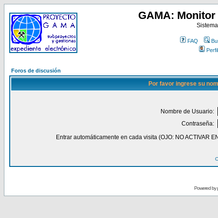
GAMA: Monitor 
Sistema
FAQ
Bu
Perfil
Foros de discusión
Por favor ingrese su nom
Nombre de Usuario:
Contraseña:
Entrar automáticamente en cada visita (OJO: NO ACT
O
Powered by