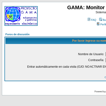
GAMA: Monitor 
Sistema
FAQ
Bu
Perfil
Foros de discusión
Por favor ingrese su nom
Nombre de Usuario:
Contraseña:
Entrar automáticamente en cada visita (OJO: NO ACT
O
Powered by