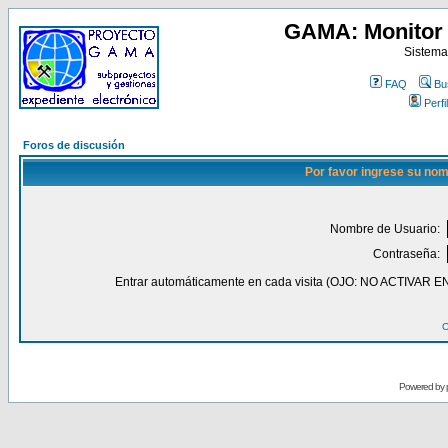
GAMA: Monitor 
Sistema
FAQ
Bu
Perfil
Foros de discusión
Por favor ingrese su nom
Nombre de Usuario:
Contraseña:
Entrar automáticamente en cada visita (OJO: NO ACT
O
Powered by