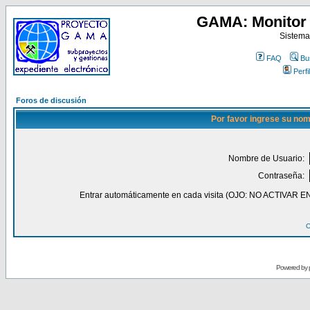
GAMA: Monitor 
Sistema
FAQ
Bu
Perfil
Foros de discusión
Por favor ingrese su nom
Nombre de Usuario:
Contraseña:
Entrar automáticamente en cada visita (OJO: NO ACT
O
Powered by