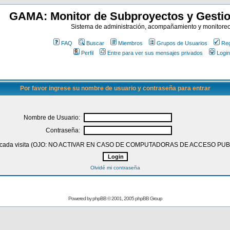
GAMA: Monitor de Subproyectos y Gestio
Sistema de administración, acompañamiento y monitore
FAQ
Buscar
Miembros
Grupos de Usuarios
Reg
Perfil
Entre para ver sus mensajes privados
Login
Por favor ingrese su nombre de usuario y contraseña para entrar
Nombre de Usuario:
Contraseña:
 en cada visita (OJO: NO ACTIVAR EN CASO DE COMPUTADORAS DE ACCESO PU
Olvidé mi contraseña
Powered by
phpBB
© 2001, 2005 phpBB Group