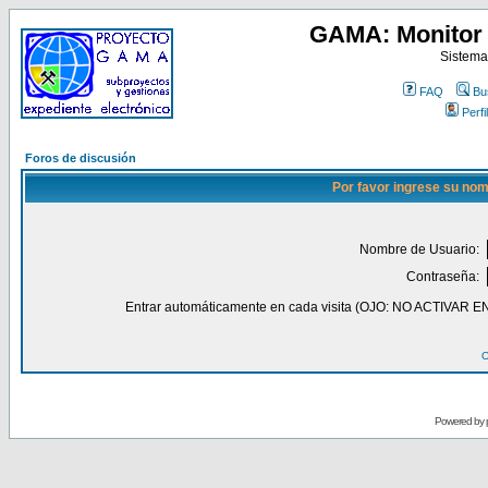
GAMA: Monitor 
Sistema
FAQ
Bu
Perfil
Foros de discusión
Por favor ingrese su nom
Nombre de Usuario:
Contraseña:
Entrar automáticamente en cada visita (OJO: NO ACT
O
Powered by