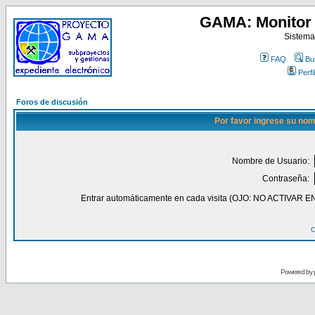
GAMA: Monitor 
Sistema
FAQ
Bu
Perfil
Foros de discusión
Por favor ingrese su nom
Nombre de Usuario:
Contraseña:
Entrar automáticamente en cada visita (OJO: NO ACT
O
Powered by