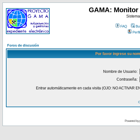
GAMA: Monitor 
Sistema
FAQ
Bu
Perfil
Foros de discusión
Por favor ingrese su nom
Nombre de Usuario:
Contraseña:
Entrar automáticamente en cada visita (OJO: NO ACT
O
Powered by