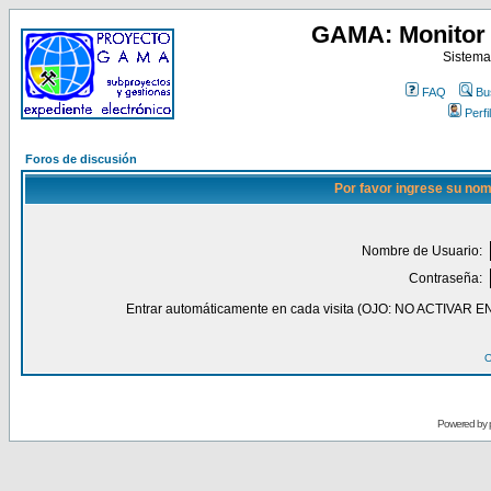
GAMA: Monitor 
Sistema
FAQ
Bu
Perfil
Foros de discusión
Por favor ingrese su nom
Nombre de Usuario:
Contraseña:
Entrar automáticamente en cada visita (OJO: NO ACT
O
Powered by