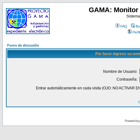
GAMA: Monitor 
Sistema
FAQ
Bu
Perfil
Foros de discusión
Por favor ingrese su nom
Nombre de Usuario:
Contraseña:
Entrar automáticamente en cada visita (OJO: NO ACT
O
Powered by