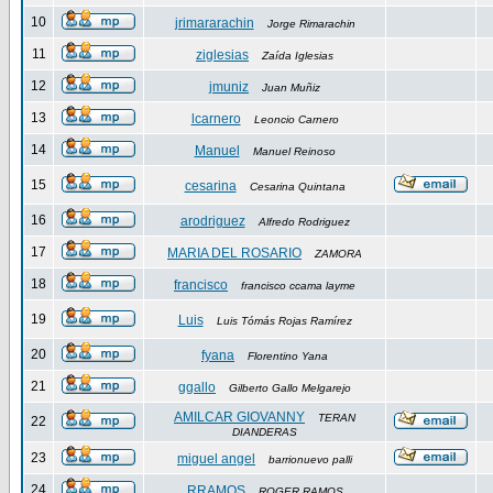
10
jrimararachin
Jorge Rimarachin
11
ziglesias
Zaída Iglesias
12
jmuniz
Juan Muñiz
13
lcarnero
Leoncio Carnero
14
Manuel
Manuel Reinoso
15
cesarina
Cesarina Quintana
16
arodriguez
Alfredo Rodriguez
17
MARIA DEL ROSARIO
ZAMORA
18
francisco
francisco ccama layme
19
Luis
Luis Tómás Rojas Ramírez
20
fyana
Florentino Yana
21
ggallo
Gilberto Gallo Melgarejo
AMILCAR GIOVANNY
TERAN
22
DIANDERAS
23
miguel angel
barrionuevo palli
24
RRAMOS
ROGER RAMOS