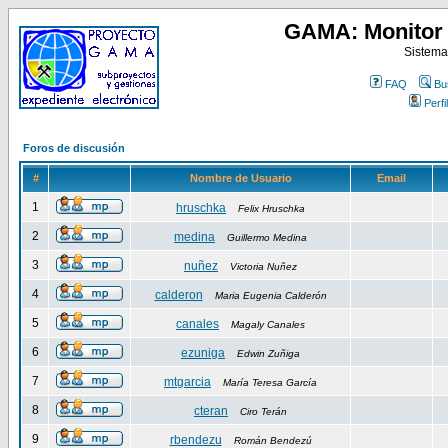
GAMA: Monitor 
Sistema
FAQ
Bu
Perfil
Foros de discusión
#
Nombre de Usuario
Email
1
hruschka
Felix Hruschka
2
medina
Guillermo Medina
3
nuñez
Victoria Nuñez
4
calderon
Maria Eugenia Calderón
5
canales
Magaly Canales
6
ezuniga
Edwin Zuñiga
7
mtgarcia
María Teresa García
8
cteran
Ciro Terán
9
rbendezu
Román Bendezú