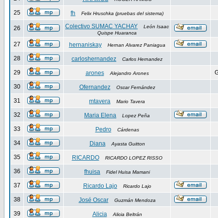
25
fh
Felix Hruschka (pruebas del sistema)
Colectivo SUMAC YACHAY
León Isaac
26
Quispe Huaranca
27
hernaniskay
Hernan Alvarez Paniagua
28
carloshernandez
Carlos Hernandez
29
G
arones
Alejandro Arones
30
Ofernandez
Oscar Fernández
31
mtavera
Mario Tavera
32
Maria Elena
Lopez Peña
33
Pedro
Cárdenas
34
Diana
Ayasta Guitton
35
RICARDO
RICARDO LOPEZ RISSO
36
fhuisa
Fidel Huisa Mamani
37
Ricardo Lajo
Ricardo Lajo
38
José Oscar
Guzmán Mendoza
39
Alicia
Alicia Beltrán