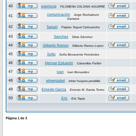
40
esemcog
FILOMENA CALSINA AGUIRRE
comunicación
Jorge Rochabrunt
41
Gamarra
42
Taquiri
Paipias Taquiri Carhuancho
43
Sanchez
Silvia Sánchez
44
Gilberto Ramos
Gilberto Ramos Lopez
45
Sofía
Sofía Benavente Fernández
46
Hernan Estuardo
Cabanillas Farfán
47
ivan
Ivan Benavides
48
elmerpabel
elmer huayna peraltilla
49
Ernesto Garcia
Ernesto M. Garcia Torres
50
Eric
Eric Tapia
Página
1
de
3