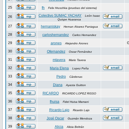
25
fh
Felix Hruschka (pruebas del sistema)
Colectivo SUMAC YACHAY
León Isaac
26
Quispe Huaranca
27
hernaniskay
Hernan Alvarez Paniagua
28
carloshernandez
Carlos Hernandez
29
G
arones
Alejandro Arones
30
Ofernandez
Oscar Fernández
31
mtavera
Mario Tavera
32
Maria Elena
Lopez Peña
33
Pedro
Cárdenas
34
Diana
Ayasta Guitton
35
RICARDO
RICARDO LOPEZ RISSO
36
fhuisa
Fidel Huisa Mamani
37
Ricardo Lajo
Ricardo Lajo
38
José Oscar
Guzmán Mendoza
39
Alicia
Alicia Beltrán