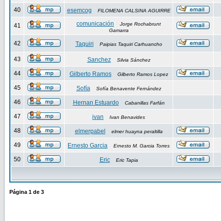
40
esemcog
FILOMENA CALSINA AGUIRRE
comunicación
Jorge Rochabrunt
41
Gamarra
42
Taquiri
Paipias Taquiri Carhuancho
43
Sanchez
Silvia Sánchez
44
Gilberto Ramos
Gilberto Ramos Lopez
45
Sofía
Sofía Benavente Fernández
46
Hernan Estuardo
Cabanillas Farfán
47
ivan
Ivan Benavides
48
elmerpabel
elmer huayna peraltilla
49
Ernesto Garcia
Ernesto M. Garcia Torres
50
Eric
Eric Tapia
Página
1
de
3