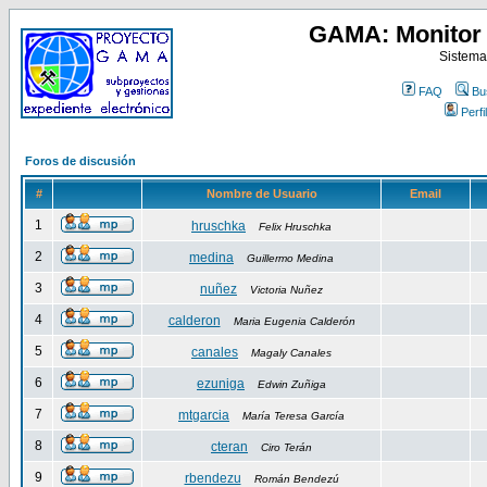
GAMA: Monitor 
Sistema
FAQ
Bu
Perfil
Foros de discusión
#
Nombre de Usuario
Email
1
hruschka
Felix Hruschka
2
medina
Guillermo Medina
3
nuñez
Victoria Nuñez
4
calderon
Maria Eugenia Calderón
5
canales
Magaly Canales
6
ezuniga
Edwin Zuñiga
7
mtgarcia
María Teresa García
8
cteran
Ciro Terán
9
rbendezu
Román Bendezú