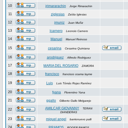
10
jrimararachin
Jorge Rimarachin
11
ziglesias
Zaída Iglesias
12
jmuniz
Juan Muñiz
13
lcarnero
Leoncio Carnero
14
Manuel
Manuel Reinoso
15
cesarina
Cesarina Quintana
16
arodriguez
Alfredo Rodriguez
17
MARIA DEL ROSARIO
ZAMORA
18
francisco
francisco ccama layme
19
Luis
Luis Tómás Rojas Ramírez
20
fyana
Florentino Yana
21
ggallo
Gilberto Gallo Melgarejo
AMILCAR GIOVANNY
TERAN
22
DIANDERAS
23
miguel angel
barrionuevo palli
24
RRAMOS
ROGER RAMOS