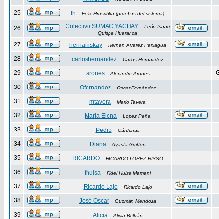
25
fh
Felix Hruschka (pruebas del sistema)
Colectivo SUMAC YACHAY
León Isaac
26
Quispe Huaranca
27
hernaniskay
Hernan Alvarez Paniagua
28
carloshernandez
Carlos Hernandez
29
G
arones
Alejandro Arones
30
Ofernandez
Oscar Fernández
31
mtavera
Mario Tavera
32
Maria Elena
Lopez Peña
33
Pedro
Cárdenas
34
Diana
Ayasta Guitton
35
RICARDO
RICARDO LOPEZ RISSO
36
fhuisa
Fidel Huisa Mamani
37
Ricardo Lajo
Ricardo Lajo
38
José Oscar
Guzmán Mendoza
39
Alicia
Alicia Beltrán