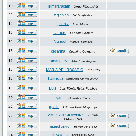
10
jrimararachin
Jorge Rimarachin
11
ziglesias
Zaída Iglesias
12
jmuniz
Juan Muñiz
13
lcarnero
Leoncio Carnero
14
Manuel
Manuel Reinoso
15
cesarina
Cesarina Quintana
16
arodriguez
Alfredo Rodriguez
17
MARIA DEL ROSARIO
ZAMORA
18
francisco
francisco ccama layme
19
Luis
Luis Tómás Rojas Ramírez
20
fyana
Florentino Yana
21
ggallo
Gilberto Gallo Melgarejo
AMILCAR GIOVANNY
TERAN
22
DIANDERAS
23
miguel angel
barrionuevo palli
24
RRAMOS
ROGER RAMOS