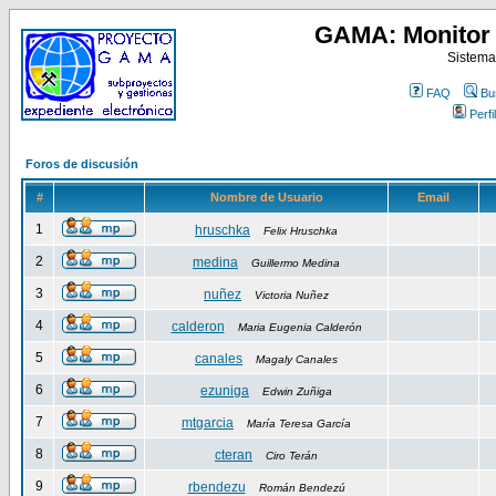
GAMA: Monitor 
Sistema
FAQ
Bu
Perfil
Foros de discusión
#
Nombre de Usuario
Email
1
hruschka
Felix Hruschka
2
medina
Guillermo Medina
3
nuñez
Victoria Nuñez
4
calderon
Maria Eugenia Calderón
5
canales
Magaly Canales
6
ezuniga
Edwin Zuñiga
7
mtgarcia
María Teresa García
8
cteran
Ciro Terán
9
rbendezu
Román Bendezú