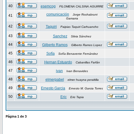
40
esemcog
FILOMENA CALSINA AGUIRRE
comunicación
Jorge Rochabrunt
41
Gamarra
42
Taquiri
Paipias Taquiri Carhuancho
43
Sanchez
Silvia Sánchez
44
Gilberto Ramos
Gilberto Ramos Lopez
45
Sofía
Sofía Benavente Fernández
46
Hernan Estuardo
Cabanillas Farfán
47
ivan
Ivan Benavides
48
elmerpabel
elmer huayna peraltilla
49
Ernesto Garcia
Ernesto M. Garcia Torres
50
Eric
Eric Tapia
Página
1
de
3