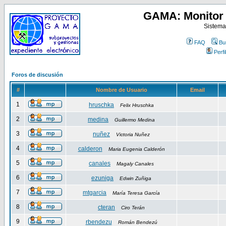
GAMA: Monitor 
Sistema
FAQ
Bu
Perfil
Foros de discusión
#
Nombre de Usuario
Email
1
hruschka
Felix Hruschka
2
medina
Guillermo Medina
3
nuñez
Victoria Nuñez
4
calderon
Maria Eugenia Calderón
5
canales
Magaly Canales
6
ezuniga
Edwin Zuñiga
7
mtgarcia
María Teresa García
8
cteran
Ciro Terán
9
rbendezu
Román Bendezú