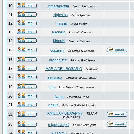
10
jrimararachin
Jorge Rimarachin
11
ziglesias
Zaída Iglesias
12
jmuniz
Juan Muñiz
13
lcarnero
Leoncio Carnero
14
Manuel
Manuel Reinoso
15
cesarina
Cesarina Quintana
16
arodriguez
Alfredo Rodriguez
17
MARIA DEL ROSARIO
ZAMORA
18
francisco
francisco ccama layme
19
Luis
Luis Tómás Rojas Ramírez
20
fyana
Florentino Yana
21
ggallo
Gilberto Gallo Melgarejo
AMILCAR GIOVANNY
TERAN
22
DIANDERAS
23
miguel angel
barrionuevo palli
24
RRAMOS
ROGER RAMOS