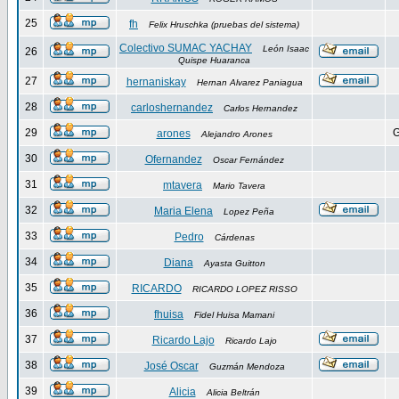
25
fh
Felix Hruschka (pruebas del sistema)
Colectivo SUMAC YACHAY
León Isaac
26
Quispe Huaranca
27
hernaniskay
Hernan Alvarez Paniagua
28
carloshernandez
Carlos Hernandez
29
G
arones
Alejandro Arones
30
Ofernandez
Oscar Fernández
31
mtavera
Mario Tavera
32
Maria Elena
Lopez Peña
33
Pedro
Cárdenas
34
Diana
Ayasta Guitton
35
RICARDO
RICARDO LOPEZ RISSO
36
fhuisa
Fidel Huisa Mamani
37
Ricardo Lajo
Ricardo Lajo
38
José Oscar
Guzmán Mendoza
39
Alicia
Alicia Beltrán