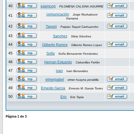
40
esemcog
FILOMENA CALSINA AGUIRRE
comunicación
Jorge Rochabrunt
41
Gamarra
42
Taquiri
Paipias Taquiri Carhuancho
43
Sanchez
Silvia Sánchez
44
Gilberto Ramos
Gilberto Ramos Lopez
45
Sofía
Sofía Benavente Fernández
46
Hernan Estuardo
Cabanillas Farfán
47
ivan
Ivan Benavides
48
elmerpabel
elmer huayna peraltilla
49
Ernesto Garcia
Ernesto M. Garcia Torres
50
Eric
Eric Tapia
Página
1
de
3